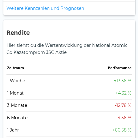
Weitere Kennzahlen und Prognosen
Rendite
Hier siehst du die Wertentwicklung der National Atomic
Co Kazatomprom JSC Aktie.
Zeitraum
Perfor­mance
1 Woche
+13.36 %
1 Monat
+4.32 %
3 Monate
-12.78 %
6 Monate
-4.56 %
1 Jahr
+66.58 %