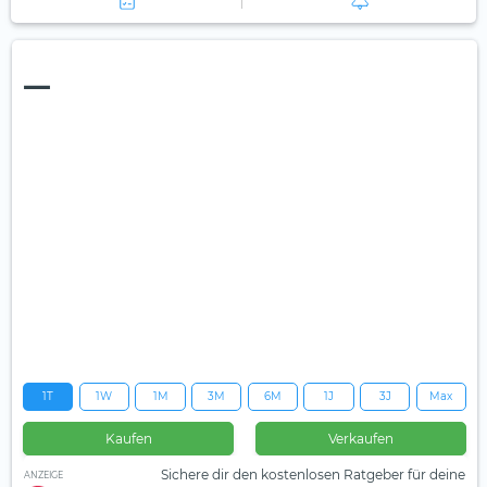
—
1T
1W
1M
3M
6M
1J
3J
Max
Kaufen
Verkaufen
Sichere dir den kostenlosen Ratgeber für deine
ANZEIGE