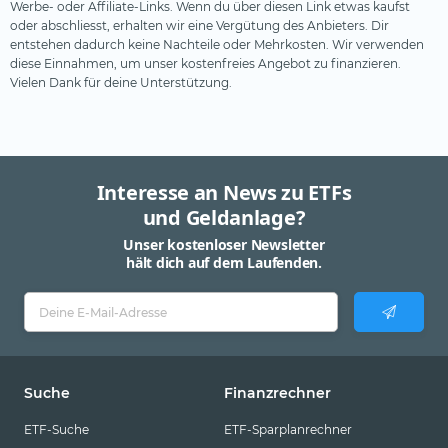
Werbe- oder Affiliate-Links. Wenn du über diesen Link etwas kaufst
oder abschliesst, erhalten wir eine Vergütung des Anbieters. Dir
entstehen dadurch keine Nachteile oder Mehrkosten. Wir verwenden
diese Einnahmen, um unser kostenfreies Angebot zu finanzieren.
Vielen Dank für deine Unterstützung.
Interesse an News zu ETFs
und Geldanlage?
Unser kostenloser Newsletter
hält dich auf dem Laufenden.
Suche
Finanzrechner
ETF-Suche
ETF-Sparplanrechner