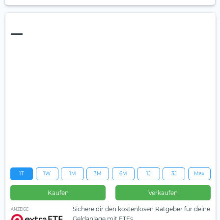
—
1T
1W
1M
3M
6M
1J
3J
Max
Kaufen
Verkaufen
Sichere dir den kostenlosen Ratgeber für deine
ANZEIGE
Geldanlage mit ETFs.