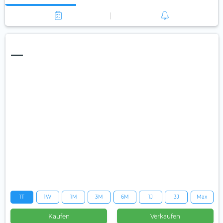
—
1T
1W
1M
3M
6M
1J
3J
Max
Kaufen
Verkaufen