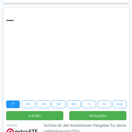
—
1T
1W
1M
3M
6M
1J
3J
Max
Kaufen
Verkaufen
Sichere dir den kostenlosen Ratgeber für deine
ANZEIGE
Geldanlage mit ETFs.