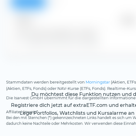
Überblick
Alle
Zeitraum
Betrag
Keine Ausschüttungsdaten vorhanden
Zeige alle historischen Dividenden
Stammdaten werden bereitgestellt von
Morningstar
(Aktien, ETFs
(Aktien, ETFs, Fonds) oder NAV-Kurse (ETFs, Fonds). Realtime-Ku
Du möchtest diese Funktion nutzen und da
Die Isarvest GmbH übernimmt für die dargestellten Informationen
Registriere dich jetzt auf extraETF.com und erhal
Affiliate Hinweis *
Lege Portfolios, Watchlists und Kursalarme an
Bei den mit Sternchen (*) gekennzeichneten Links handelt es sich um We
dadurch keine Nachteile oder Mehrkosten. Wir verwenden diese Einnahm