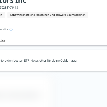
tors Inc
3228T1016
en
Landwirtschaftliche Maschinen und schwere Baumaschinen
rendite
sten
iere den besten ETF-Newsletter für deine Geldanlage.
ors Inc Aktie entnehmen.