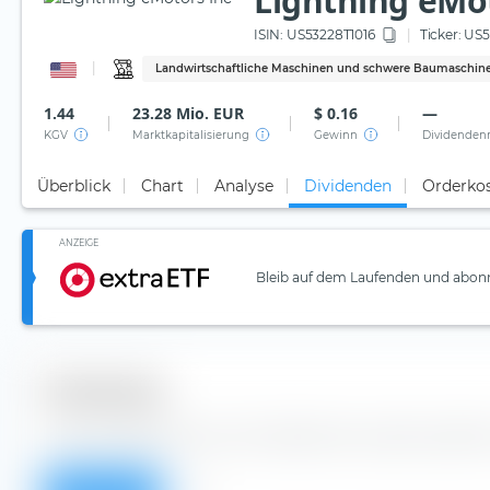
Lightning eMo
ISIN:
US53228T1016
Ticker:
US5
Landwirtschaftliche Maschinen und schwere Baumaschin
1.44
23.28 Mio. EUR
$ 0.16
—
KGV
Marktkapitalisierung
Gewinn
Dividenden
Überblick
Chart
Analyse
Dividenden
Orderko
ANZEIGE
Bleib auf dem Laufenden und abonn
Dividenden
Aus der Tabelle kannst du Dividenden der Lightning eMot