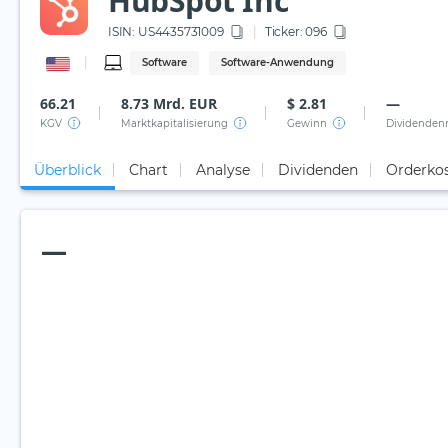
HubSpot Inc
ISIN:
US4435731009
Ticker:
096
Software
Software-Anwendung
66.21
8.73 Mrd. EUR
$ 2.81
—
KGV
Marktkapitalisierung
Gewinn
Dividenden
Überblick
Chart
Analyse
Dividenden
Orderko
—