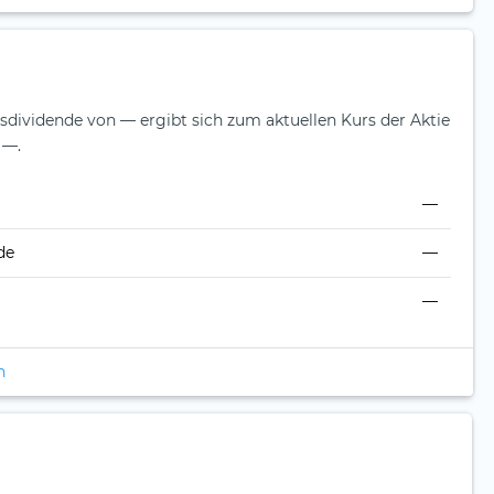
esdividende von — ergibt sich zum aktuellen Kurs der Aktie
 —.
—
de
—
—
n