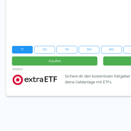
1T
1W
1M
3M
6M
Kaufen
ANZEIGE
Sichere dir den kostenlosen Ratgeber 
deine Geldanlage mit ETFs.