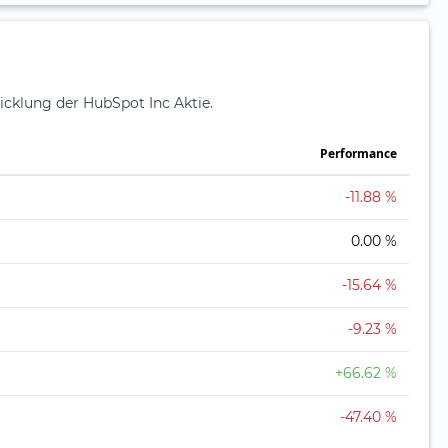
icklung der HubSpot Inc Aktie.
Perfor­mance
-11.88 %
0.00 %
-15.64 %
-9.23 %
+66.62 %
-47.40 %