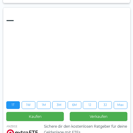
—
1T
1W
1M
3M
6M
1J
3J
Max
Kaufen
Verkaufen
Sichere dir den kostenlosen Ratgeber für deine
ANZEIGE
Geldanlage mit ETFs.