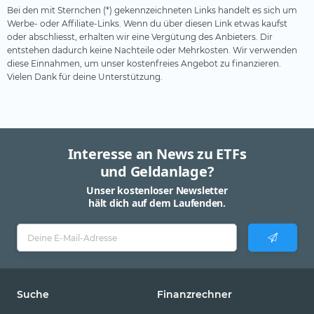
Bei den mit Sternchen (*) gekennzeichneten Links handelt es sich um
Werbe- oder Affiliate-Links. Wenn du über diesen Link etwas kaufst
oder abschliesst, erhalten wir eine Vergütung des Anbieters. Dir
entstehen dadurch keine Nachteile oder Mehrkosten. Wir verwenden
diese Einnahmen, um unser kostenfreies Angebot zu finanzieren.
Vielen Dank für deine Unterstützung.
Interesse an News zu ETFs
und Geldanlage?
Unser kostenloser Newsletter
hält dich auf dem Laufenden.
Suche
Finanzrechner