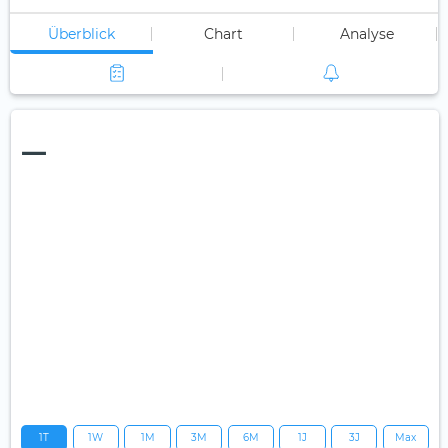
Überblick
Chart
Analyse
—
1T
1W
1M
3M
6M
1J
3J
Max