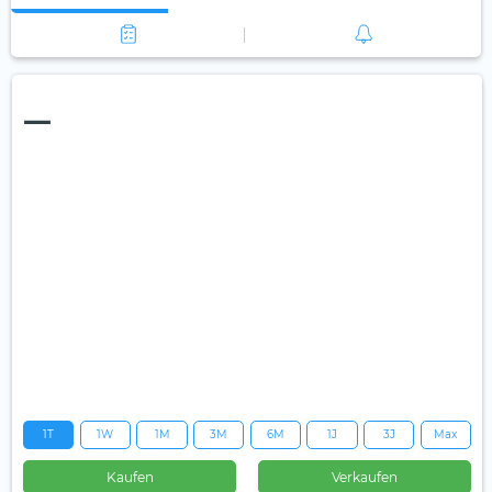
—
1T
1W
1M
3M
6M
1J
3J
Max
Kaufen
Verkaufen