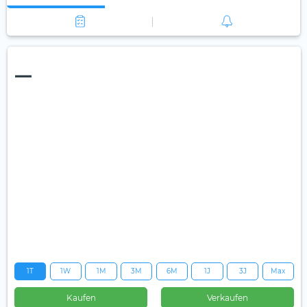
—
1T
1W
1M
3M
6M
1J
3J
Max
Kaufen
Verkaufen