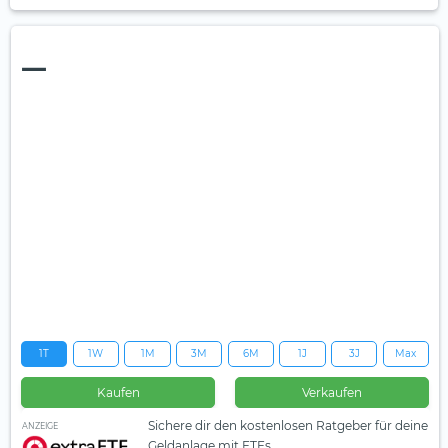
—
1T
1W
1M
3M
6M
1J
3J
Max
Kaufen
Verkaufen
Sichere dir den kostenlosen Ratgeber für deine
ANZEIGE
Geldanlage mit ETFs.