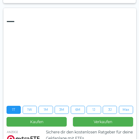
—
1T
1W
1M
3M
6M
1J
3J
Max
Kaufen
Verkaufen
Sichere dir den kostenlosen Ratgeber für deine
ANZEIGE
Geldanlage mit ETFs.