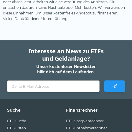
oder abschliesst, erhalten wir eine Vergütung des Anbieters. Dir
entstehen dadurch keine Nachteile oder Mehrkosten. Wir verwenden
diese Einnahmen, um unser kostenfreies Angebot zu finanzieren.
Vielen Dank für deine Unterstützung.
Interesse an News zu ETFs
und Geldanlage?
Unser kostenloser Newsletter
hält dich auf dem Laufenden.
Suche
Finanzrechner
ETF-Suche
ETF-Sparplanrechner
ETF-Listen
ETF-Entnahmerechner