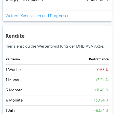
Ausgegebene Aktien
2 Mrd. Stück
Weitere Kennzahlen und Prognosen
Rendite
Hier siehst du die Wertentwicklung der DNB ASA Aktie.
Zeitraum
Perfor­mance
1 Woche
-0.63 %
1 Monat
+3.24 %
3 Monate
+11.46 %
6 Monate
+30.74 %
1 Jahr
+83.14 %