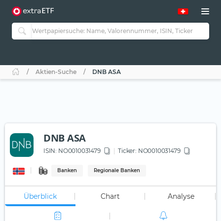
Aktien-Suche
DNB ASA
DNB ASA
ISIN:
NO0010031479
Ticker:
NO0010031479
Banken
Regionale Banken
Überblick
Chart
Analyse