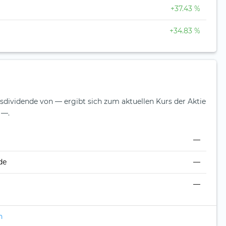
+37.43 %
+34.83 %
esdividende von — ergibt sich zum aktuellen Kurs der Aktie
 —.
—
de
—
—
n