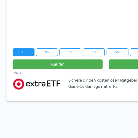
1T
1W
1M
3M
6M
Kaufen
ANZEIGE
Sichere dir den kostenlosen Ratgeber 
deine Geldanlage mit ETFs.