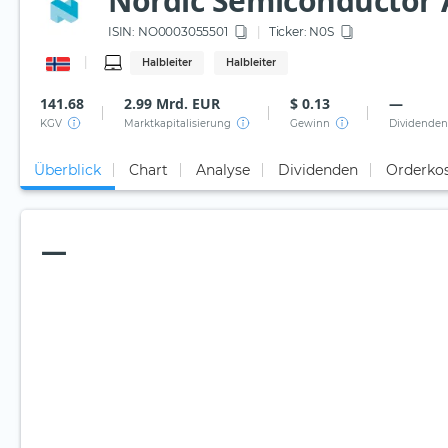
Nordic Semiconductor
ISIN:
NO0003055501
Ticker:
N0S
Halbleiter
Halbleiter
141.68
2.99 Mrd. EUR
$ 0.13
—
KGV
Marktkapitalisierung
Gewinn
Dividenden
Überblick
Chart
Analyse
Dividenden
Orderko
—