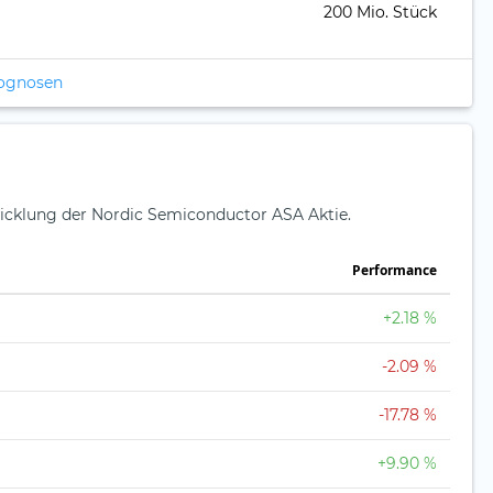
200 Mio. Stück
rognosen
wicklung der Nordic Semiconductor ASA Aktie.
Perfor­mance
+2.18 %
-2.09 %
-17.78 %
+9.90 %