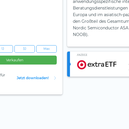
anwendungsspezifische int
Beratungsdienstleistungen 
Europa und im asiatisch-paz
den Großteil des Gesamtum
Nordic Semiconductor ASA i
NOOB).
1J
3J
Max
ANZEIGE
Verkaufen
für
Jetzt downloaden!