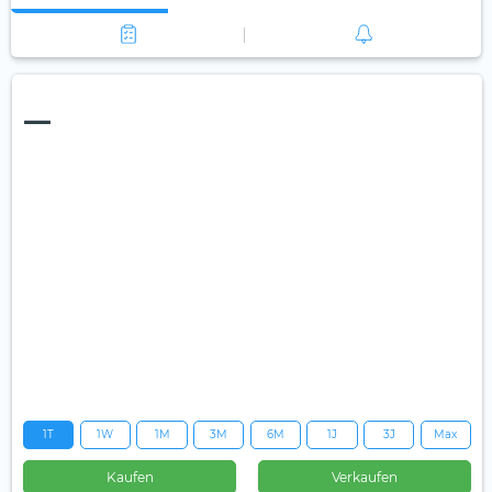
—
1T
1W
1M
3M
6M
1J
3J
Max
Kaufen
Verkaufen