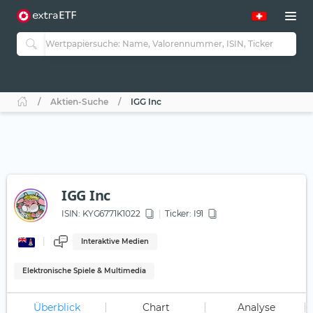
Aktien-Suche
IGG Inc
IGG Inc
ISIN:
KYG6771K1022
Ticker:
I91
Interaktive Medien
Elektronische Spiele & Multimedia
Überblick
Chart
Analyse