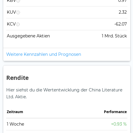
KBV
0.97
KUV
2.32
KCV
-62.07
Ausgegebene Aktien
1 Mrd. Stück
Weitere Kennzahlen und Prognosen
Rendite
Hier siehst du die Wertentwicklung der China Literature
Ltd. Aktie.
Zeitraum
Perfor­mance
1 Woche
+0.93 %