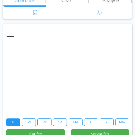
Überblick
Chart
Analyse
—
1T
1W
1M
3M
6M
1J
3J
Max
Kaufen
Verkaufen