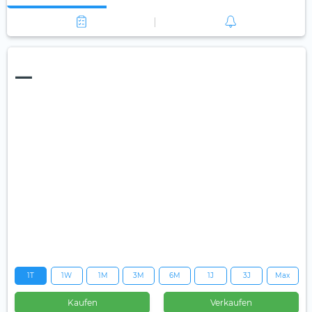
—
1T
1W
1M
3M
6M
1J
3J
Max
Kaufen
Verkaufen