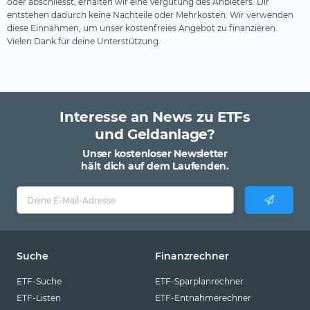
oder abschliesst, erhalten wir eine Vergütung des Anbieters. Dir
entstehen dadurch keine Nachteile oder Mehrkosten. Wir verwenden
diese Einnahmen, um unser kostenfreies Angebot zu finanzieren.
Vielen Dank für deine Unterstützung.
Interesse an News zu ETFs
und Geldanlage?
Unser kostenloser Newsletter
hält dich auf dem Laufenden.
Suche
Finanzrechner
ETF-Suche
ETF-Sparplanrechner
ETF-Listen
ETF-Entnahmerechner