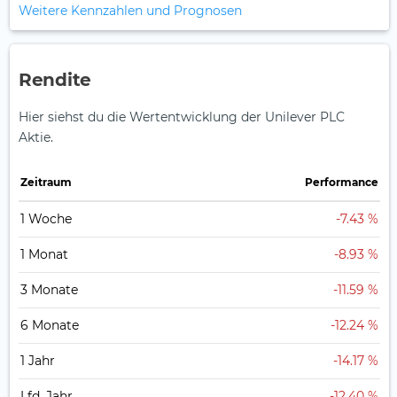
Weitere Kennzahlen und Prognosen
Rendite
Hier siehst du die Wertentwicklung der Unilever PLC
Aktie.
Zeitraum
Perfor­mance
1 Woche
-7.43 %
1 Monat
-8.93 %
3 Monate
-11.59 %
6 Monate
-12.24 %
1 Jahr
-14.17 %
Lfd. Jahr
-12.40 %