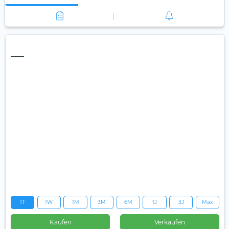
—
1T
1W
1M
3M
6M
1J
3J
Max
Kaufen
Verkaufen