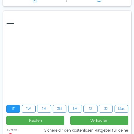
—
1T
1W
1M
3M
6M
1J
3J
Max
Kaufen
Verkaufen
Sichere dir den kostenlosen Ratgeber für deine
ANZEIGE