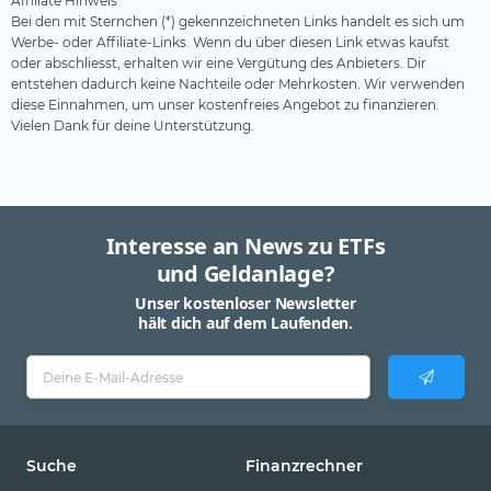
Affiliate Hinweis *
Bei den mit Sternchen (*) gekennzeichneten Links handelt es sich um
Werbe- oder Affiliate-Links. Wenn du über diesen Link etwas kaufst
oder abschliesst, erhalten wir eine Vergütung des Anbieters. Dir
entstehen dadurch keine Nachteile oder Mehrkosten. Wir verwenden
diese Einnahmen, um unser kostenfreies Angebot zu finanzieren.
Vielen Dank für deine Unterstützung.
Interesse an News zu ETFs
und Geldanlage?
Unser kostenloser Newsletter
hält dich auf dem Laufenden.
Suche
Finanzrechner