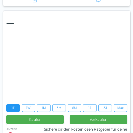
—
1T
1W
1M
3M
6M
1J
3J
Max
Kaufen
Verkaufen
Sichere dir den kostenlosen Ratgeber für deine
ANZEIGE