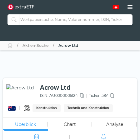
Aktien-Suche
Acrow Ltd
Acrow Ltd
ISIN:
AU0000006124
Ticker:
59Y
Konstruktion
Technik und Konstruktion
Überblick
Chart
Analyse