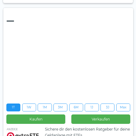
—
1T
1W
1M
3M
6M
1J
3J
Max
Kaufen
Verkaufen
Sichere dir den kostenlosen Ratgeber für deine
ANZEIGE
Geldanlage mit ETFs.