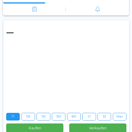
—
1T
1W
1M
3M
6M
1J
3J
Max
Kaufen
Verkaufen