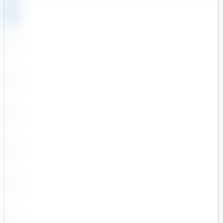
Reise & Freizeit
Swisscanto
Robotik
Tabula
Rüstungsindustrie
UBS (3)
Seltene Erden
Valour
Silberminen
VanEck
Smart City
Vanguard
Solarenergie
WisdomTree
Starke Marken
Xtrackers
Telekommunikation
YourIndex
Uran
Versicherer
Versorger
Wasser
Wasserstoff