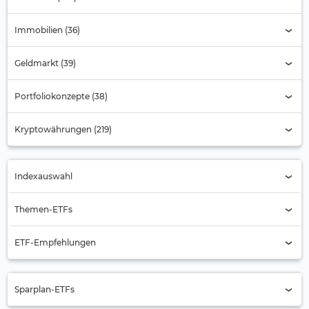
Immobilien (36)
Geldmarkt (39)
Portfoliokonzepte (38)
Kryptowährungen (219)
Indexauswahl
Indexauswahl
Themen-ETFs
Alternde Gesellschaft
ETF-Empfehlungen
Automobilbranche
Aktien Asien
Banken
Sparplan-ETFs
Aktien Asien-Pazifik (ex Japan)
Batterie