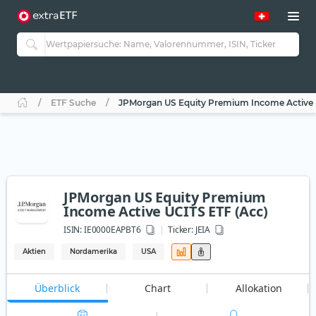
ETF Suche
JPMorgan US Equity Premium Income Active 
JPMorgan US Equity Premium
Income Active UCITS ETF (Acc)
ISIN:
IE0000EAPBT6
Ticker:
JEIA
Aktien
Nordamerika
USA
Überblick
Chart
Allokation