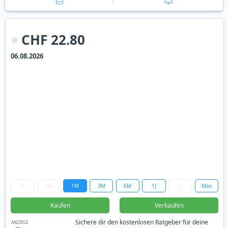
CHF 22.80
06.08.2026
1T
1W
1M
3M
6M
1J
3J
Max
Kaufen
Verkaufen
Sichere dir den kostenlosen Ratgeber für deine
ANZEIGE