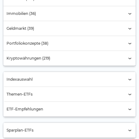
Immobilien (36)
Geldmarkt (39)
Portfoliokonzepte (38)
Kryptowährungen (219)
Indexauswahl
Indexauswahl
Themen-ETFs
Alternde Gesellschaft
ETF-Empfehlungen
Automobilbranche
Aktien Asien
Banken (4)
Sparplan-ETFs
Aktien Asien-Pazifik (ex Japan)
Batterie