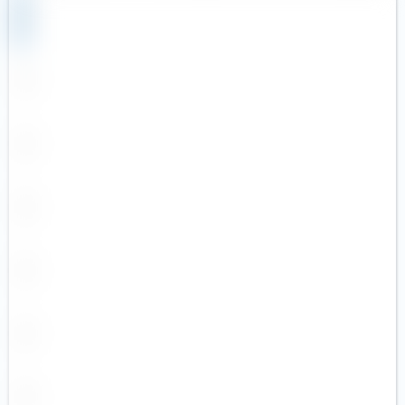
Reise & Freizeit
Swisscanto (1)
Robotik
Tabula
Rüstungsindustrie
UBS (35)
Seltene Erden
Valour
Silberminen
VanEck
Smart City
Vanguard (3)
Solarenergie
WisdomTree (2)
Starke Marken
Xtrackers (21)
Telekommunikation
YourIndex
Uran
Versicherer
Versorger
Wasser
Wasserstoff