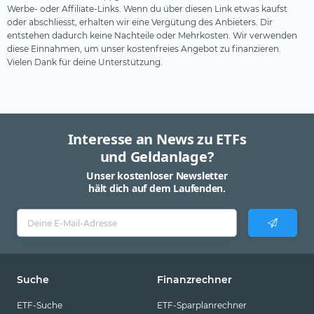
Werbe- oder Affiliate-Links. Wenn du über diesen Link etwas kaufst
oder abschliesst, erhalten wir eine Vergütung des Anbieters. Dir
entstehen dadurch keine Nachteile oder Mehrkosten. Wir verwenden
diese Einnahmen, um unser kostenfreies Angebot zu finanzieren.
Vielen Dank für deine Unterstützung.
Interesse an News zu ETFs
und Geldanlage?
Unser kostenloser Newsletter
hält dich auf dem Laufenden.
Suche
Finanzrechner
ETF-Suche
ETF-Sparplanrechner