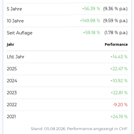
+56.39 %
(9.36 % p.a.)
5 Jahre
+149.98 %
(9.59 % p.a.)
10 Jahre
+59.18 %
(1.78 % p.a.)
Seit Auflage
Jahr
Perfor­mance
Lfd. Jahr
+14.43 %
2025
+22.47 %
2024
+10.92 %
2023
+22.81 %
2022
-9.20 %
2021
+24.19 %
Stand: 05.08.2026.
Performance angezeigt in CHF.