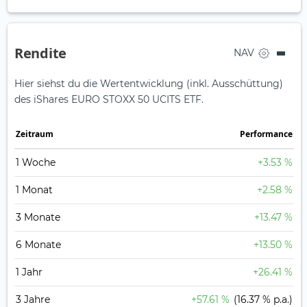
Rendite
NAV
Hier siehst du die Wertentwicklung (inkl. Ausschüttung)
des iShares EURO STOXX 50 UCITS ETF.
Zeit­raum
Perfor­mance
1 Woche
+3.53 %
1 Monat
+2.58 %
3 Monate
+13.47 %
6 Monate
+13.50 %
1 Jahr
+26.41 %
3 Jahre
+57.61 %
(16.37 % p.a.)