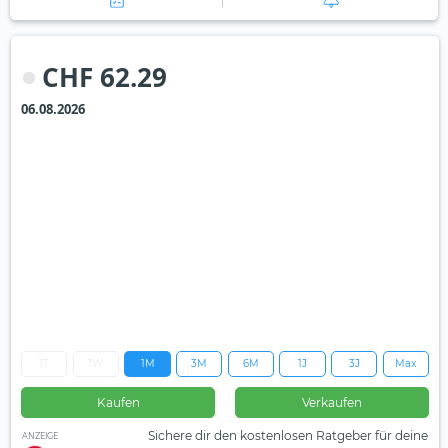
CHF 62.29
06.08.2026
1T
1W
1M
3M
6M
1J
3J
Max
Kaufen
Verkaufen
Sichere dir den kostenlosen Ratgeber für deine
ANZEIGE