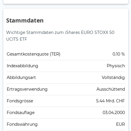
Stammdaten
Wichtige Stammdaten zum iShares EURO STOXX 50
UCITS ETF
Gesamt­kosten­quote (TER)
0.10 %
Index­abbildung
Physisch
Abbildungs­art
Vollständig
Ertrags­verwendung
Ausschüttend
Fonds­grösse
5.44 Mrd. CHF
Fonds­auflage
03.04.2000
Fonds­währung
EUR