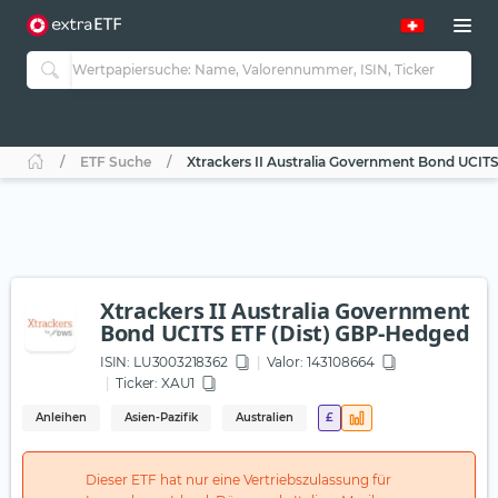
ETF Suche
Xtrackers II Australia Government Bond UCIT
Xtrackers II Australia Government
Bond UCITS ETF (Dist) GBP-Hedged
ISIN:
LU3003218362
Valor: 143108664
Ticker:
XAU1
Anleihen
Asien-Pazifik
Australien
£
Dieser ETF hat nur eine Vertriebszulassung für