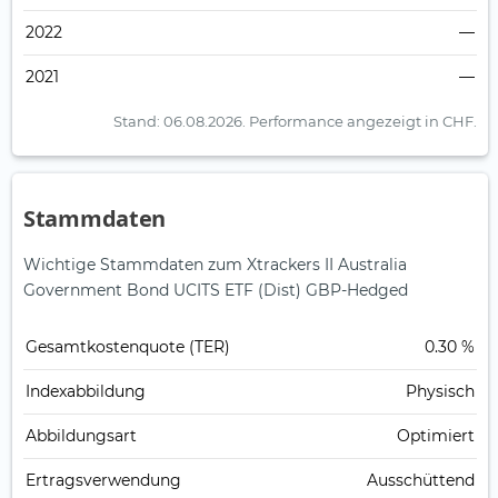
2022
—
2021
—
Stand: 06.08.2026.
Performance angezeigt in CHF.
Stammdaten
Wichtige Stammdaten zum Xtrackers II Australia
Government Bond UCITS ETF (Dist) GBP-Hedged
Gesamt­kosten­quote (TER)
0.30 %
Index­abbildung
Physisch
Abbildungs­art
Optimiert
Ertrags­verwendung
Ausschüttend