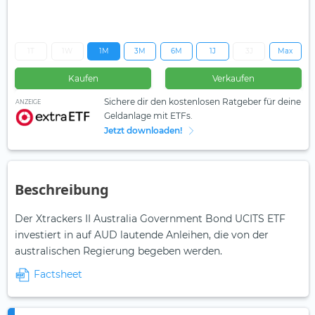
1T
1W
1M
3M
6M
1J
3J
Max
Kaufen
Verkaufen
Sichere dir den kostenlosen Ratgeber für deine
ANZEIGE
Geldanlage mit ETFs.
Jetzt downloaden!
Beschreibung
Der Xtrackers II Australia Government Bond UCITS ETF
investiert in auf AUD lautende Anleihen, die von der
australischen Regierung begeben werden.
Factsheet