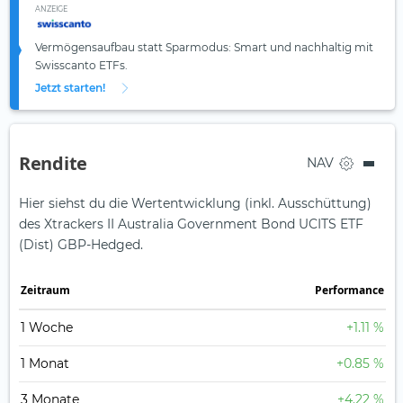
ANZEIGE
Vermögensaufbau statt Sparmodus: Smart und nachhaltig mit
Swisscanto ETFs.
Jetzt starten!
Rendite
NAV
Hier siehst du die Wertentwicklung (inkl. Ausschüttung)
des Xtrackers II Australia Government Bond UCITS ETF
(Dist) GBP-Hedged.
Zeit­raum
Perfor­mance
1 Woche
+1.11 %
1 Monat
+0.85 %
3 Monate
+4.22 %