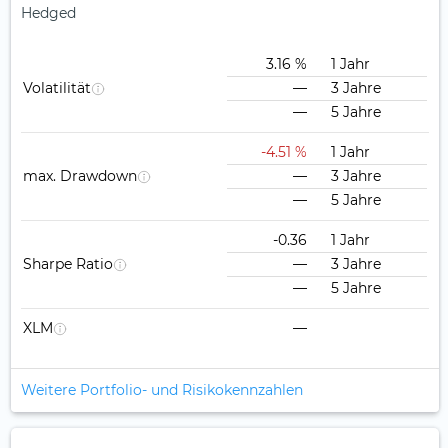
Hedged
3.16 %
1 Jahr
Volatilität
—
3 Jahre
—
5 Jahre
-4.51 %
1 Jahr
max. Drawdown
—
3 Jahre
—
5 Jahre
-0.36
1 Jahr
Sharpe Ratio
—
3 Jahre
—
5 Jahre
XLM
—
Weitere Portfolio- und Risikokennzahlen