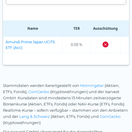
Name
TER
Ausschüttung
R
Amundi Prime Japan UCITS
0.05 %
ETF (Acc)
Stammdaten werden bereitgestellt von
Morningstar
(Aktien,
ETFs, Fonds),
CoinGecko
(Kryptowährungen) und der Isarvest
GmbH. Kursdaten sind mindestens 15 Minuten zeitverzögerte
Börsenkurse (Aktien, ETFs, Fonds) oder NAV-Kurse (ETFs, Fonds).
Realtime-Kurse – sofern verfügbar – stammen von den Anbietern
und der
Lang & Schwarz
(Aktien, ETFs, Fonds) und
CoinGecko
(Kryptowährungen).
Die Isarvest GmbH übernimmt für die dargestellten