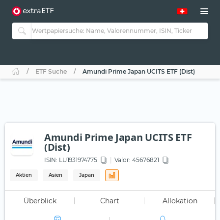
ETF Suche
Amundi Prime Japan UCITS ETF (Dist)
Amundi Prime Japan UCITS ETF
(Dist)
ISIN:
LU1931974775
Valor: 45676821
Aktien
Asien
Japan
Überblick
Chart
Allokation