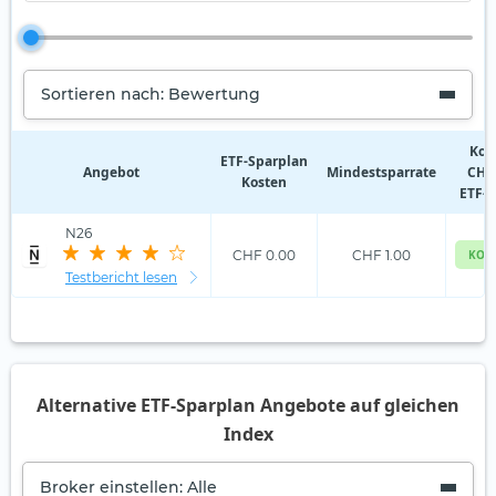
Sortieren nach: Bewertung
Kos
ETF‑Sparplan
Angebot
Mindestsparrate
CHF 
Kosten
ETF-S
N26
CHF 0.00
CHF 1.00
KOS
Testbericht lesen
Alternative ETF-Sparplan Angebote auf gleichen
Index
Broker einstellen: Alle