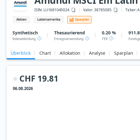
Amundi MSCI Em Latin 
ISIN:
LU1681045024
Valor: 38785085
Ticker:
A
Aktien
Lateinamerika
Sparplan
Synthetisch
Thesaurierend
0.20 %
911.8
Indexabbildung
Ertragsverwendung
TER
Fondsg
Überblick
Chart
Allokation
Analyse
Sparplan
CHF 19.81
06.08.2026