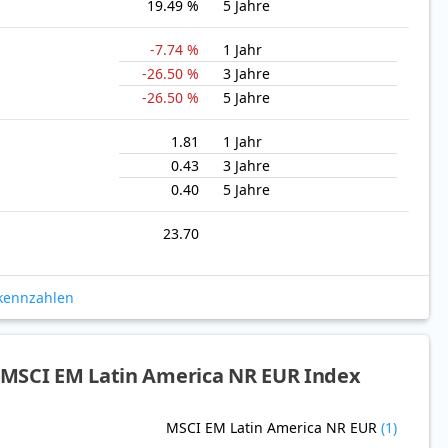
19.49 %
5 Jahre
-7.74 %
1 Jahr
-26.50 %
3 Jahre
-26.50 %
5 Jahre
1.81
1 Jahr
0.43
3 Jahre
0.40
5 Jahre
23.70
okennzahlen
MSCI EM Latin America NR EUR Index
MSCI EM Latin America NR EUR
(1)