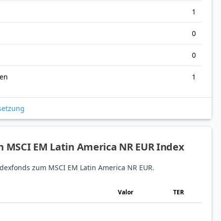
1
0
0
nen
1
setzung
en MSCI EM Latin America NR EUR Index
 Indexfonds zum MSCI EM Latin America NR EUR.
Valor
TER