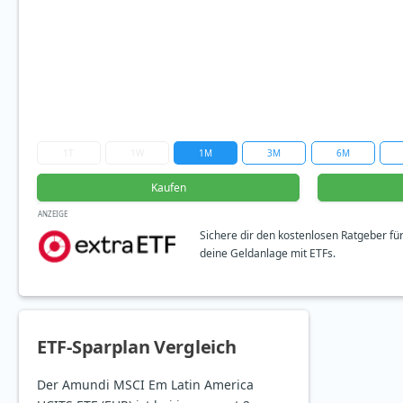
1T
1W
1M
3M
6M
Kaufen
ANZEIGE
Sichere dir den kostenlosen Ratgeber fü
deine Geldanlage mit ETFs.
ETF-Sparplan Vergleich
Der Amundi MSCI Em Latin America