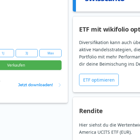
ETF mit wikifolio op
Diversifikation kann auch üb
aktive Handelsstrategien, di
1J
3J
Max
Portfolio mit mehr Performan
dir deine Beimischung ins D
Verkaufen
ETF optimieren
r
Jetzt downloaden!
Rendite
Hier siehst du die Wertentw
America UCITS ETF (EUR).