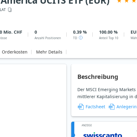
America UCITS ETF (EUR)
LAT
0 Mio. CHF
0
0.39 %
100.00 %
EU
rösse
Anzahl Positionen
TD
Anteil Top 10
Wäh
Orderkosten
Mehr Details
Beschreibung
Der MSCI Emerging Markets L
mittlerer Kapitalisierung in
Factsheet
Anlegerin
ANZEIGE