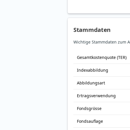
Stammdaten
Wichtige Stammdaten zum Am
Gesamt­kosten­quote (TER)
Index­abbildung
Abbildungs­art
Ertrags­verwendung
Fonds­grösse
Fonds­auflage