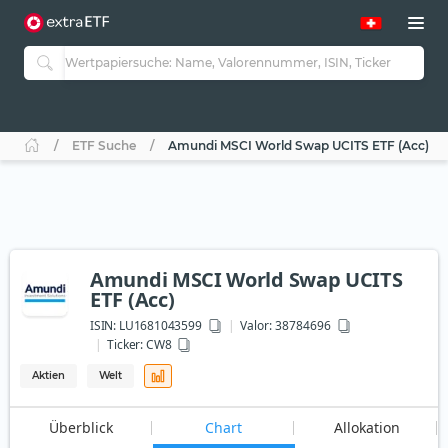
ETF Suche
Amundi MSCI World Swap UCITS ETF (Acc)
Amundi MSCI World Swap UCITS
ETF (Acc)
ISIN:
LU1681043599
Valor: 38784696
Ticker:
CW8
Aktien
Welt
Überblick
Chart
Allokation