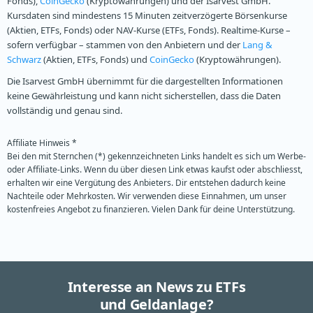
Fonds),
CoinGecko
(Kryptowährungen) und der Isarvest GmbH.
Kursdaten sind mindestens 15 Minuten zeitverzögerte Börsenkurse
(Aktien, ETFs, Fonds) oder NAV-Kurse (ETFs, Fonds). Realtime-Kurse –
sofern verfügbar – stammen von den Anbietern und der
Lang &
Schwarz
(Aktien, ETFs, Fonds) und
CoinGecko
(Kryptowährungen).
Die Isarvest GmbH übernimmt für die dargestellten Informationen
keine Gewährleistung und kann nicht sicherstellen, dass die Daten
vollständig und genau sind.
Affiliate Hinweis *
Bei den mit Sternchen (*) gekennzeichneten Links handelt es sich um Werbe-
oder Affiliate-Links. Wenn du über diesen Link etwas kaufst oder abschliesst,
erhalten wir eine Vergütung des Anbieters. Dir entstehen dadurch keine
Nachteile oder Mehrkosten. Wir verwenden diese Einnahmen, um unser
kostenfreies Angebot zu finanzieren. Vielen Dank für deine Unterstützung.
Interesse an News zu ETFs
und Geldanlage?