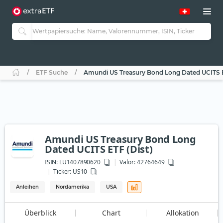
ETF Suche
Amundi US Treasury Bond Long Dated UCITS E
Amundi US Treasury Bond Long
Dated UCITS ETF (Dist)
ISIN:
LU1407890620
Valor: 42764649
Ticker:
US10
Anleihen
Nordamerika
USA
Überblick
Chart
Allokation