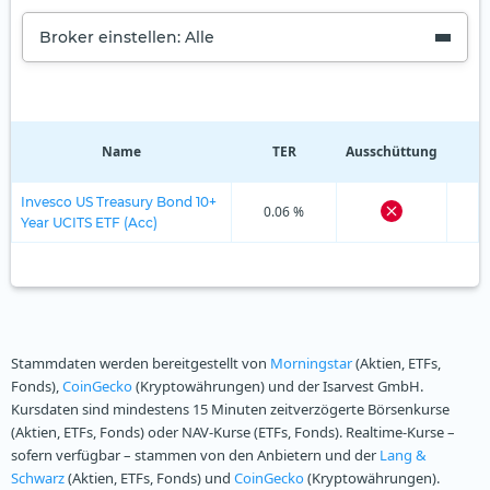
Broker einstellen: Alle
Name
TER
Ausschüttung
R
Invesco US Treasury Bond 10+
0.06 %
Year UCITS ETF (Acc)
Stammdaten werden bereitgestellt von
Morningstar
(Aktien, ETFs,
Fonds),
CoinGecko
(Kryptowährungen) und der Isarvest GmbH.
Kursdaten sind mindestens 15 Minuten zeitverzögerte Börsenkurse
(Aktien, ETFs, Fonds) oder NAV-Kurse (ETFs, Fonds). Realtime-Kurse –
sofern verfügbar – stammen von den Anbietern und der
Lang &
Schwarz
(Aktien, ETFs, Fonds) und
CoinGecko
(Kryptowährungen).