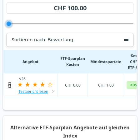
CHF 100.00
Sortieren nach: Bewertung
Kost
ETF‑Sparplan
Angebot
Mindestsparrate
CHF 
Kosten
ETF-S
N26
CHF 0.00
CHF 1.00
KOST
Testbericht lesen
Alternative ETF-Sparplan Angebote auf gleichen
Index