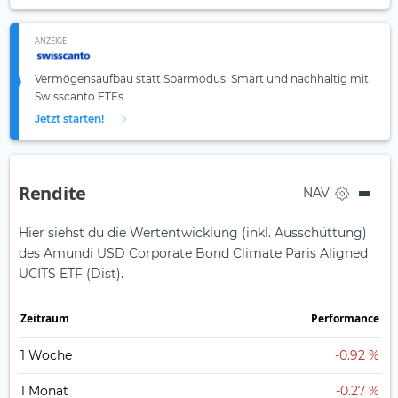
ANZEIGE
Vermögensaufbau statt Sparmodus: Smart und nachhaltig mit
Swisscanto ETFs.
Jetzt starten!
Rendite
NAV
Hier siehst du die Wertentwicklung (inkl. Ausschüttung)
des Amundi USD Corporate Bond Climate Paris Aligned
UCITS ETF (Dist).
Zeit­raum
Perfor­mance
1 Woche
-0.92 %
1 Monat
-0.27 %