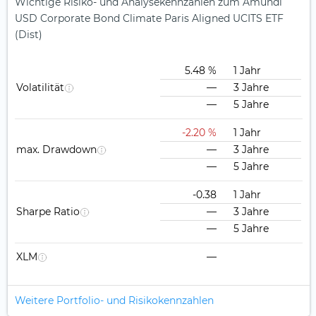
Wichtige Risiko- und Analysekennzahlen zum Amundi
USD Corporate Bond Climate Paris Aligned UCITS ETF
(Dist)
5.48 %
1 Jahr
Volatilität
—
3 Jahre
—
5 Jahre
-2.20 %
1 Jahr
max. Drawdown
—
3 Jahre
—
5 Jahre
-0.38
1 Jahr
Sharpe Ratio
—
3 Jahre
—
5 Jahre
XLM
—
Weitere Portfolio- und Risikokennzahlen