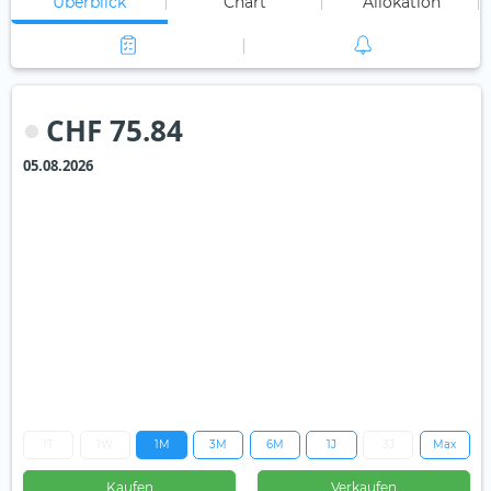
Überblick
Chart
Allokation
CHF 75.84
05.08.2026
1T
1W
1M
3M
6M
1J
3J
Max
Kaufen
Verkaufen