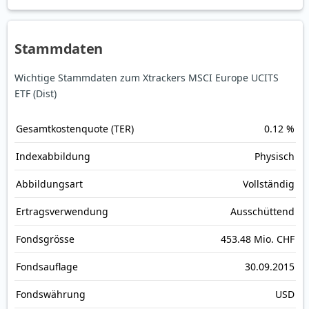
Stammdaten
Wichtige Stammdaten zum Xtrackers MSCI Europe UCITS
ETF (Dist)
Gesamt­kosten­quote (TER)
0.12 %
Index­abbildung
Physisch
Abbildungs­art
Vollständig
Ertrags­verwendung
Ausschüttend
Fonds­grösse
453.48 Mio. CHF
Fonds­auflage
30.09.2015
Fonds­währung
USD