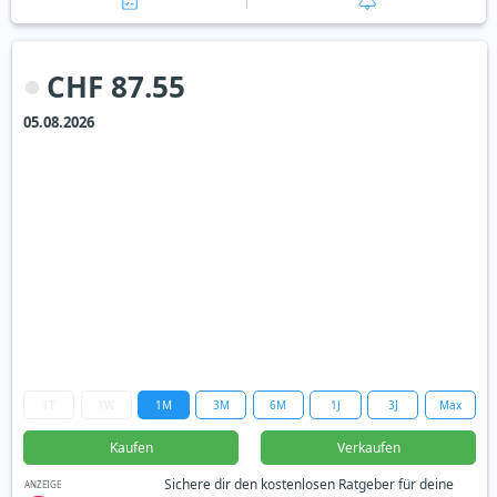
CHF 87.55
05.08.2026
1T
1W
1M
3M
6M
1J
3J
Max
Kaufen
Verkaufen
Sichere dir den kostenlosen Ratgeber für deine
ANZEIGE