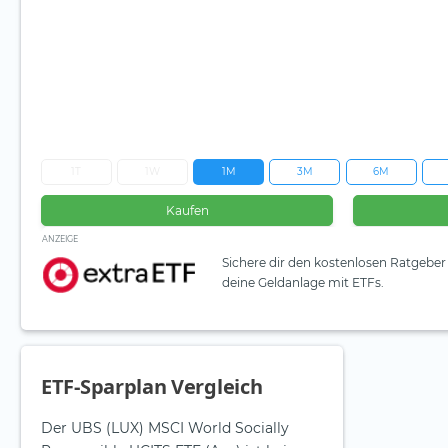
1T
1W
1M
3M
6M
Kaufen
ANZEIGE
Sichere dir den kostenlosen Ratgeber 
deine Geldanlage mit ETFs.
ETF-Sparplan Vergleich
Der UBS (LUX) MSCI World Socially