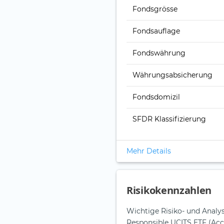
Fonds­grösse
Fonds­auflage
Fonds­währung
Währungsabsicherung
Fondsdomizil
SFDR Klassifizierung
Mehr Details
Risikokennzahlen
Wichtige Risiko- und Anal
Responsible UCITS ETF (Acc