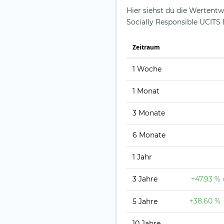
Hier siehst du die Wertent
Socially Responsible UCITS 
Zeit­raum
1 Woche
1 Monat
3 Monate
6 Monate
1 Jahr
3 Jahre
+47.93 %
+38.60 %
5 Jahre
10 Jahre