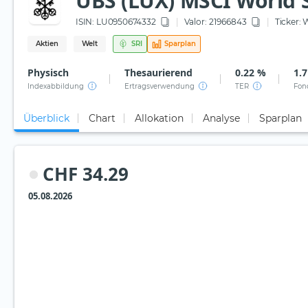
UBS (LUX) MSCI World S
ISIN:
LU0950674332
Valor: 21966843
Ticker:
W
Aktien
Welt
SRI
Sparplan
Physisch
Thesaurierend
0.22 %
1.
Indexabbildung
Ertragsverwendung
TER
Fon
Überblick
Chart
Allokation
Analyse
Sparplan
CHF 34.29
05.08.2026