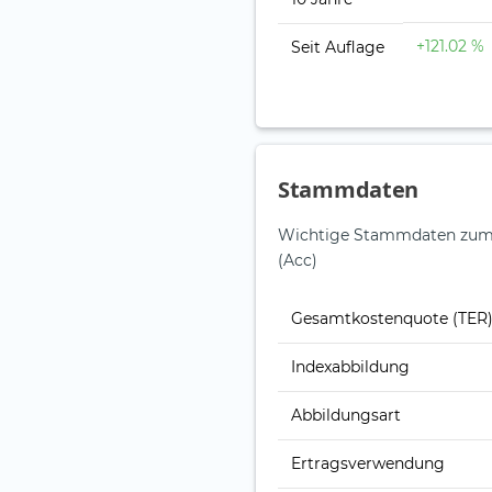
+121.02 %
Seit Auflage
Stammdaten
Wichtige Stammdaten zum U
(Acc)
Gesamt­kosten­quote (TER
Index­abbildung
Abbildungs­art
Ertrags­verwendung