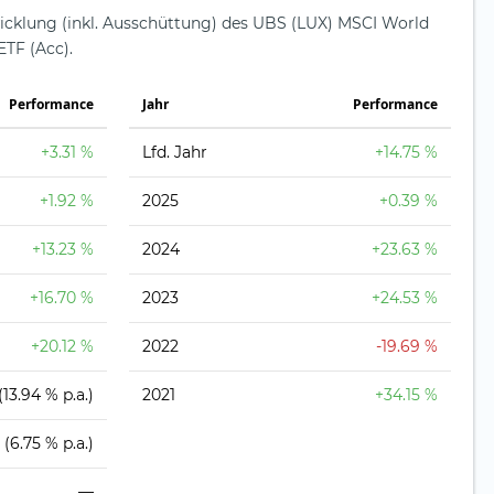
wicklung (inkl. Ausschüttung) des UBS (LUX) MSCI World
ETF (Acc).
Perfor­mance
Jahr
Perfor­mance
+3.31 %
Lfd. Jahr
+14.75 %
+1.92 %
2025
+0.39 %
+13.23 %
2024
+23.63 %
+16.70 %
2023
+24.53 %
+20.12 %
2022
-19.69 %
(13.94 % p.a.)
2021
+34.15 %
(6.75 % p.a.)
—