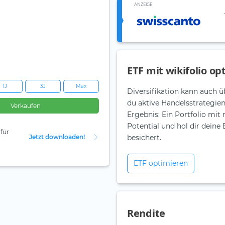
ANZEIGE
ETF mit wikifolio op
1J
3J
Max
Diversifikation kann auch ü
du aktive Handelsstrategie
Verkaufen
Ergebnis: Ein Portfolio mit
Potential und hol dir dein
für
Jetzt downloaden!
besichert.
ETF optimieren
Rendite