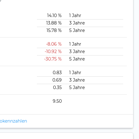
14.10 %
1 Jahr
13.88 %
3 Jahre
15.78 %
5 Jahre
-8.06 %
1 Jahr
-10.92 %
3 Jahre
-30.75 %
5 Jahre
0.83
1 Jahr
0.69
3 Jahre
0.35
5 Jahre
9.50
ikokennzahlen