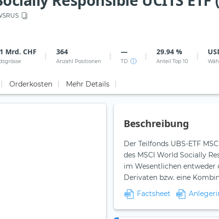
ocially Responsible UCITS ETF 
SRUS
71 Mrd. CHF
364
—
29.94 %
US
dsgrösse
Anzahl Positionen
TD
Anteil Top 10
Wäh
Orderkosten
Mehr Details
Beschreibung
Der Teilfonds UBS-ETF MSCI 
des MSCI World Socially Re
im Wesentlichen entweder d
Derivaten bzw. eine Kombina
Factsheet
Anlegeri