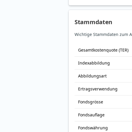
Stammdaten
Wichtige Stammdaten zum Am
Gesamt­kosten­quote (TER)
Index­abbildung
Abbildungs­art
Ertrags­verwendung
Fonds­grösse
Fonds­auflage
Fonds­währung