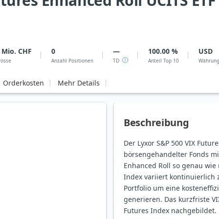
tures Enhanced Roll UCITS ETF
 Mio. CHF
0
—
100.00 %
USD
rösse
Anzahl Positionen
TD
Anteil Top 10
Währun
Orderkosten
Mehr Details
Beschreibung
Der Lyxor S&P 500 VIX Futur
börsengehandelter Fonds mit
Enhanced Roll so genau wie 
Index variiert kontinuierlich
Portfolio um eine kosteneffiz
generieren. Das kurzfriste V
Futures Index nachgebildet. D