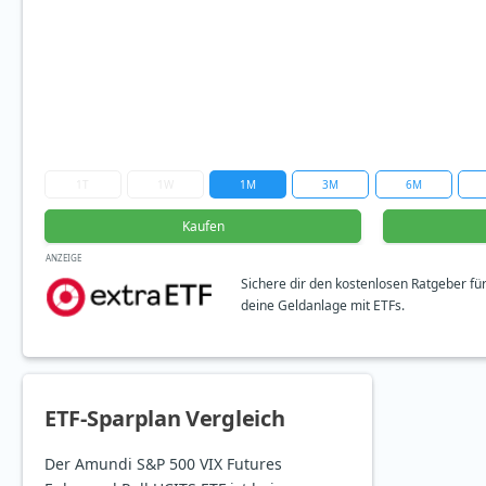
1T
1W
1M
3M
6M
Kaufen
ANZEIGE
Sichere dir den kostenlosen Ratgeber fü
deine Geldanlage mit ETFs.
ETF-Sparplan Vergleich
Der Amundi S&P 500 VIX Futures