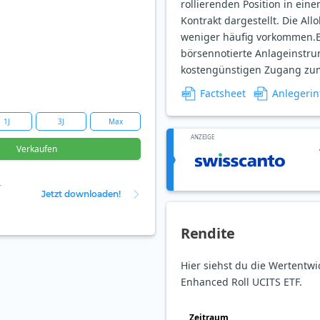
rollierenden Position in ei
Kontrakt dargestellt. Die Al
weniger häufig vorkommen.ET
börsennotierte Anlageinstru
kostengünstigen Zugang zum
Factsheet
Anlegerin
1J
3J
Max
ANZEIGE
Verkaufen
r
Jetzt downloaden!
Rendite
Hier siehst du die Wertentwi
Enhanced Roll UCITS ETF.
Zeit­raum