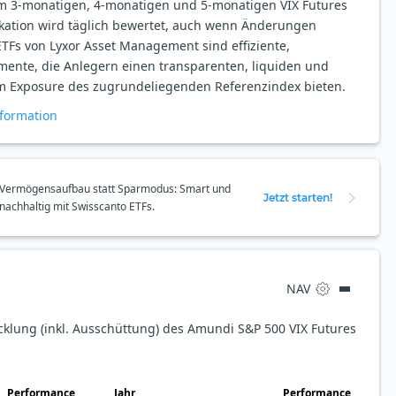
nem 3-monatigen, 4-monatigen und 5-monatigen VIX Futures
lokation wird täglich bewertet, auch wenn Änderungen
Fs von Lyxor Asset Management sind effiziente,
mente, die Anlegern einen transparenten, liquiden und
 Exposure des zugrundeliegenden Referenzindex bieten.
formation
Vermögensaufbau statt Sparmodus: Smart und
Jetzt starten!
nachhaltig mit Swisscanto ETFs.
NAV
cklung (inkl. Ausschüttung) des Amundi S&P 500 VIX Futures
Perfor­mance
Jahr
Perfor­mance