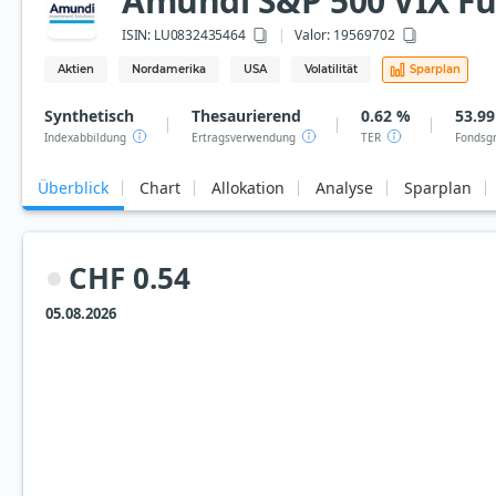
Amundi S&P 500 VIX Fu
ISIN:
LU0832435464
Valor: 19569702
Aktien
Nordamerika
USA
Volatilität
Sparplan
Synthetisch
Thesaurierend
0.62 %
53.99
Indexabbildung
Ertragsverwendung
TER
Fondsg
Überblick
Chart
Allokation
Analyse
Sparplan
CHF 0.54
05.08.2026