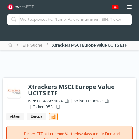
ETF Suche
Xtrackers MSCI Europe Value UCITS ETF
Xtrackers MSCI Europe Value
UCITS ETF
ISIN:
LU0486851024
Valor: 11138169
Ticker:
D5BL
Aktien
Europa
Dieser ETF hat nur eine Vertriebszulassung für Finnland,