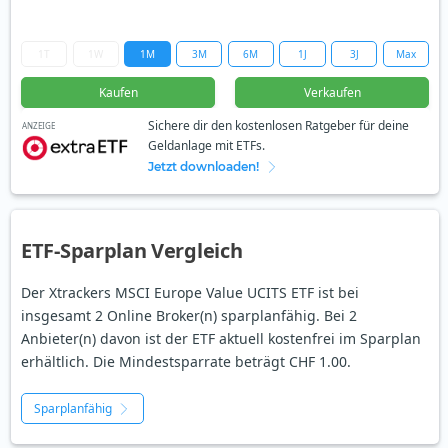
1T
1W
1M
3M
6M
1J
3J
Max
Kaufen
Verkaufen
Sichere dir den kostenlosen Ratgeber für deine
ANZEIGE
Geldanlage mit ETFs.
Jetzt downloaden!
ETF-Sparplan Vergleich
Der Xtrackers MSCI Europe Value UCITS ETF ist bei
insgesamt 2 Online Broker(n) sparplanfähig. Bei 2
Anbieter(n) davon ist der ETF aktuell kostenfrei im Sparplan
erhältlich. Die Mindestsparrate beträgt CHF 1.00.
Sparplanfähig