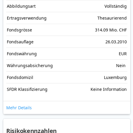
Abbildungs­art
Vollständig
Ertrags­verwendung
Thesaurierend
Fonds­grösse
314.09 Mio. CHF
Fonds­auflage
26.03.2010
Fonds­währung
EUR
Währungsabsicherung
Nein
Fondsdomizil
Luxemburg
SFDR Klassifizierung
Keine Information
Mehr Details
Risikokennzahlen