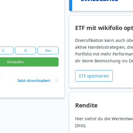
ETF mit wikifolio op
Diversifikation kann auch üb
aktive Handelsstrategien, di
1J
3J
Max
Portfolio mit mehr Performan
dir deine Beimischung ins D
Verkaufen
ETF optimieren
r
Jetzt downloaden!
Rendite
Hier siehst du die Wertentw
(Dist).