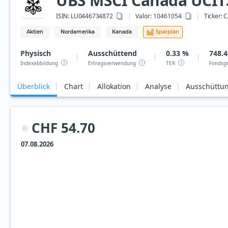
UBS MSCI Canada UCITS 
ISIN:
LU0446734872
Valor: 10461054
Ticker:
C
Aktien
Nordamerika
Kanada
Sparplan
Physisch
Ausschüttend
0.33 %
748.4
Indexabbildung
Ertragsverwendung
TER
Fondsg
Überblick
Chart
Allokation
Analyse
Ausschüttu
CHF 54.70
07.08.2026