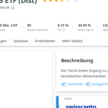
ETF (Dist)
ANCDA
0 Mio. CHF
85
0.15 %
43.94 %
CA
rösse
Anzahl Positionen
TD
Anteil Top 10
Wäh
ngen
Sparplan
Orderkosten
Mehr Details
Beschreibung
Der Fonds bietet Zugang zu
kanadischen Aktienmarktes.
Factsheet
Anlegerin
ANZEIGE