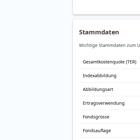
Stammdaten
Wichtige Stammdaten zum UB
Gesamt­kosten­quote (TER)
Index­abbildung
Abbildungs­art
Ertrags­verwendung
Fonds­grösse
Fonds­auflage