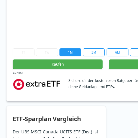
1T
1W
1M
3M
6M
Kaufen
ANZEIGE
Sichere dir den kostenlosen Ratgeber fü
deine Geldanlage mit ETFs.
ETF-Sparplan Vergleich
Der UBS MSCI Canada UCITS ETF (Dist) ist