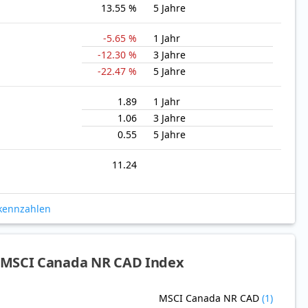
13.55 %
5 Jahre
-5.65 %
1 Jahr
-12.30 %
3 Jahre
-22.47 %
5 Jahre
1.89
1 Jahr
1.06
3 Jahre
0.55
5 Jahre
11.24
okennzahlen
 MSCI Canada NR CAD Index
MSCI Canada NR CAD
(1)