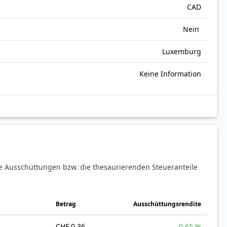
CAD
Nein
Luxemburg
Keine Information
ie Ausschüttungen bzw. die thesaurierenden Steueranteile
Betrag
Ausschüttungsrendite
CHF 0.36
0.65 %