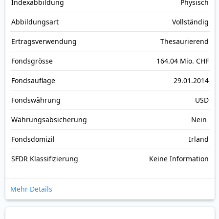
Index­abbildung
Physisch
Abbildungs­art
Vollständig
Ertrags­verwendung
Thesaurierend
Fonds­grösse
164.04 Mio. CHF
Fonds­auflage
29.01.2014
Fonds­währung
USD
Währungsabsicherung
Nein
Fondsdomizil
Irland
SFDR Klassifizierung
Keine Information
Mehr Details