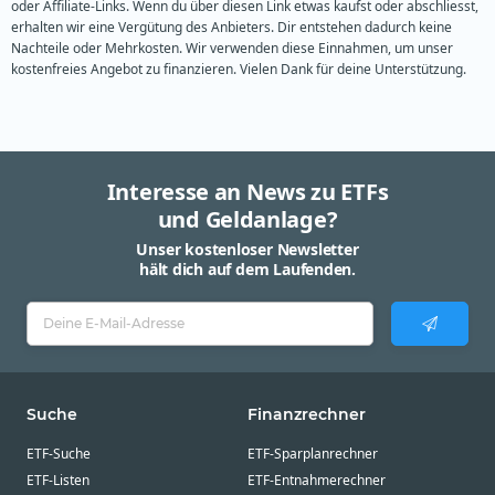
oder Affiliate-Links. Wenn du über diesen Link etwas kaufst oder abschliesst,
erhalten wir eine Vergütung des Anbieters. Dir entstehen dadurch keine
Nachteile oder Mehrkosten. Wir verwenden diese Einnahmen, um unser
kostenfreies Angebot zu finanzieren. Vielen Dank für deine Unterstützung.
Interesse an News zu ETFs
und Geldanlage?
Unser kostenloser Newsletter
hält dich auf dem Laufenden.
Suche
Finanzrechner
ETF-Suche
ETF-Sparplanrechner
ETF-Listen
ETF-Entnahmerechner