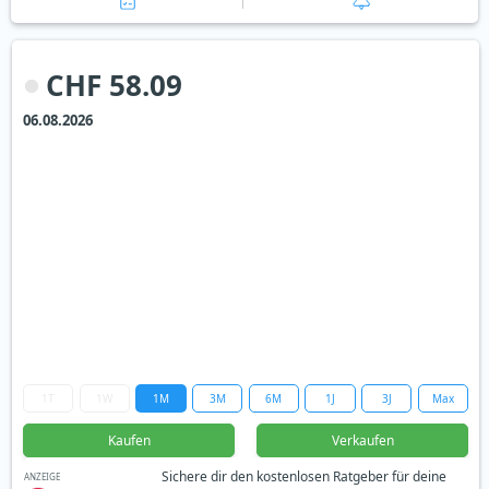
CHF 58.09
06.08.2026
1T
1W
1M
3M
6M
1J
3J
Max
Kaufen
Verkaufen
Sichere dir den kostenlosen Ratgeber für deine
ANZEIGE