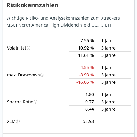
Risikokennzahlen
Wichtige Risiko- und Analysekennzahlen zum Xtrackers
MSCI North America High Dividend Yield UCITS ETF
7.56 %
1 Jahr
Volatilität
10.92 %
3 Jahre
11.61 %
5 Jahre
-4.55 %
1 Jahr
max. Drawdown
-8.93 %
3 Jahre
-16.05 %
5 Jahre
1.80
1 Jahr
Sharpe Ratio
0.77
3 Jahre
0.44
5 Jahre
XLM
52.93