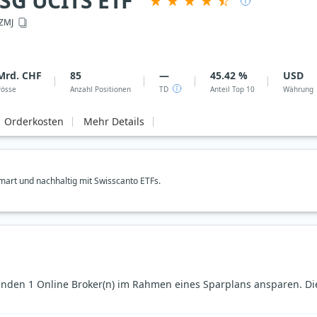
ESG UCITS ETF
ZMJ
Mrd. CHF
85
—
45.42 %
USD
rösse
Anzahl Positionen
TD
Anteil Top 10
Währung
Orderkosten
Mehr Details
art und nachhaltig mit Swisscanto ETFs.
enden 1 Online Broker(n) im Rahmen eines Sparplans ansparen. Di