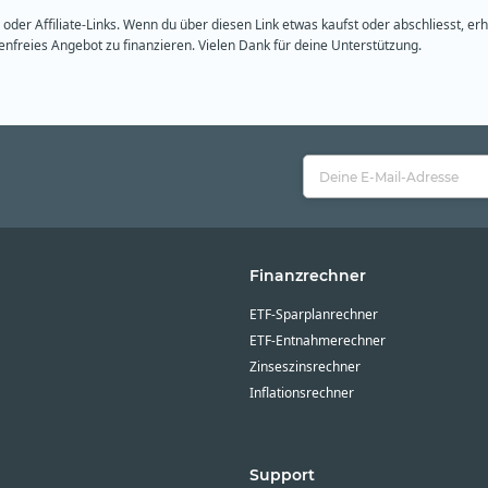
oder Affiliate-Links. Wenn du über diesen Link etwas kaufst oder abschliesst, er
freies Angebot zu finanzieren. Vielen Dank für deine Unterstützung.
Finanzrechner
ETF-Sparplanrechner
ETF-Entnahmerechner
Zinseszinsrechner
Inflationsrechner
Support