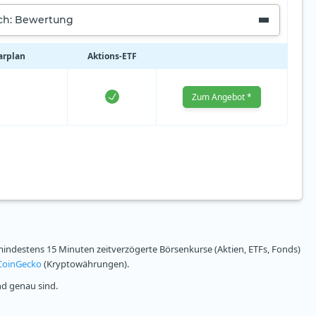
ach: Bewertung
arplan
Aktions‑ETF
Zum Angebot *
ndestens 15 Minuten zeitverzögerte Börsenkurse (Aktien, ETFs, Fonds)
CoinGecko
(Kryptowährungen).
nd genau sind.