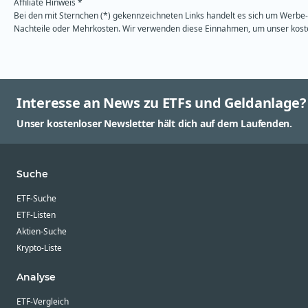
Affiliate Hinweis *
Bei den mit Sternchen (*) gekennzeichneten Links handelt es sich um Werbe- 
Nachteile oder Mehrkosten. Wir verwenden diese Einnahmen, um unser kosten
Interesse an News zu ETFs und Geldanlage?
Unser kostenloser Newsletter hält dich auf dem Laufenden.
Suche
ETF-Suche
ETF-Listen
Aktien-Suche
Krypto-Liste
Analyse
ETF-Vergleich