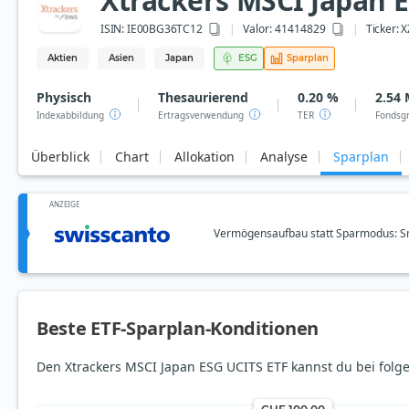
Xtrackers MSCI Japan 
ISIN:
IE00BG36TC12
Valor: 41414829
Ticker:
X
Aktien
Asien
Japan
ESG
Sparplan
Physisch
Thesaurierend
0.20 %
2.54 
Indexabbildung
Ertragsverwendung
TER
Fondsg
Überblick
Chart
Allokation
Analyse
Sparplan
ANZEIGE
Vermögensaufbau statt Sparmodus: Sm
Beste ETF-Sparplan-Konditionen
Den Xtrackers MSCI Japan ESG UCITS ETF kannst du bei folg