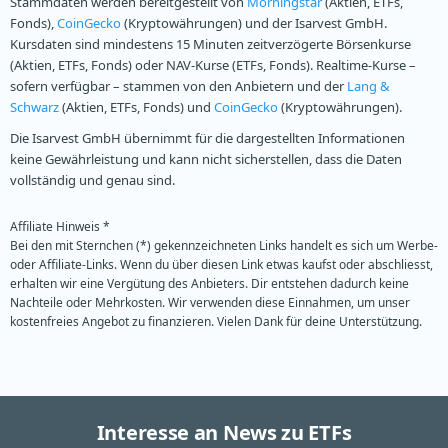
Stammdaten werden bereitgestellt von
Morningstar
(Aktien, ETFs,
Fonds),
CoinGecko
(Kryptowährungen) und der Isarvest GmbH.
Kursdaten sind mindestens 15 Minuten zeitverzögerte Börsenkurse
(Aktien, ETFs, Fonds) oder NAV-Kurse (ETFs, Fonds). Realtime-Kurse –
sofern verfügbar – stammen von den Anbietern und der
Lang &
Schwarz
(Aktien, ETFs, Fonds) und
CoinGecko
(Kryptowährungen).
Die Isarvest GmbH übernimmt für die dargestellten Informationen
keine Gewährleistung und kann nicht sicherstellen, dass die Daten
vollständig und genau sind.
Affiliate Hinweis *
Bei den mit Sternchen (*) gekennzeichneten Links handelt es sich um Werbe-
oder Affiliate-Links. Wenn du über diesen Link etwas kaufst oder abschliesst,
erhalten wir eine Vergütung des Anbieters. Dir entstehen dadurch keine
Nachteile oder Mehrkosten. Wir verwenden diese Einnahmen, um unser
kostenfreies Angebot zu finanzieren. Vielen Dank für deine Unterstützung.
Interesse an News zu ETFs