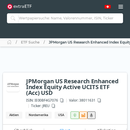
ETF Suche
JPMorgan US Research Enhanced Index Equity
JPMorgan US Research Enhanced
Index Equity Active UCITS ETF
(Acc) USD
ISIN:
IE00BF4G7076
Valor: 38011631
Ticker:
JREU
Aktien
Nordamerika
USA