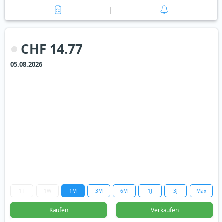
CHF 14.77
05.08.2026
1T
1W
1M
3M
6M
1J
3J
Max
Kaufen
Verkaufen