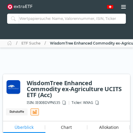
ETF Suche
WisdomTree Enhanced Commodity ex-Agricult
WisdomTree Enhanced
Commodity ex-Agriculture UCITS
ETF (Acc)
ISIN:
IE00BDVPNS35
Ticker:
WXAG
Rohstoffe
Überblick
Chart
Allokation