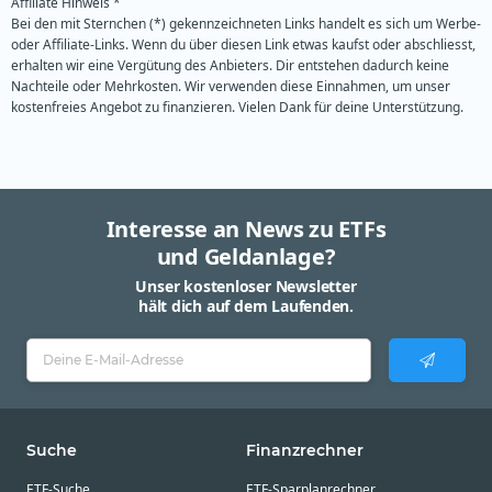
Affiliate Hinweis *
Bei den mit Sternchen (*) gekennzeichneten Links handelt es sich um Werbe-
oder Affiliate-Links. Wenn du über diesen Link etwas kaufst oder abschliesst,
erhalten wir eine Vergütung des Anbieters. Dir entstehen dadurch keine
Nachteile oder Mehrkosten. Wir verwenden diese Einnahmen, um unser
kostenfreies Angebot zu finanzieren. Vielen Dank für deine Unterstützung.
Interesse an News zu ETFs
und Geldanlage?
Unser kostenloser Newsletter
hält dich auf dem Laufenden.
Suche
Finanzrechner
ETF-Suche
ETF-Sparplanrechner