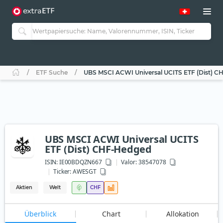
ETF Suche
UBS MSCI ACWI Universal UCITS ETF (Dist) 
UBS MSCI ACWI Universal UCITS
ETF (Dist) CHF-Hedged
ISIN:
IE00BDQZN667
Valor: 38547078
Ticker:
AWESGT
Aktien
Welt
CHF
Überblick
Chart
Allokation