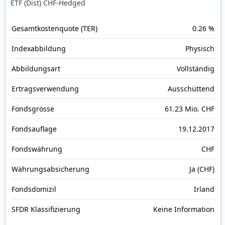
ETF (Dist) CHF-Hedged
Gesamt­kosten­quote (TER)
0.26 %
Index­abbildung
Physisch
Abbildungs­art
Vollständig
Ertrags­verwendung
Ausschüttend
Fonds­grösse
61.23 Mio. CHF
Fonds­auflage
19.12.2017
Fonds­währung
CHF
Währungsabsicherung
Ja (CHF)
Fondsdomizil
Irland
SFDR Klassifizierung
Keine Information