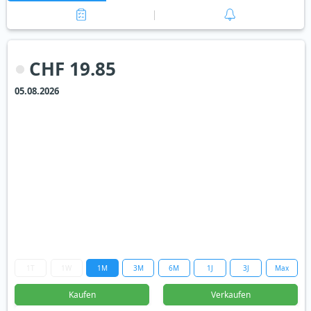
CHF 19.85
05.08.2026
1T
1W
1M
3M
6M
1J
3J
Max
Kaufen
Verkaufen