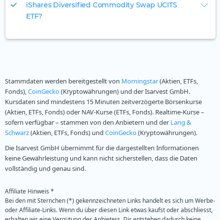
iShares Diversified Commodity Swap UCITS
ETF?
Stammdaten werden bereitgestellt von
Morningstar
(Aktien, ETFs,
Fonds),
CoinGecko
(Kryptowährungen) und der Isarvest GmbH.
Kursdaten sind mindestens 15 Minuten zeitverzögerte Börsenkurse
(Aktien, ETFs, Fonds) oder NAV-Kurse (ETFs, Fonds). Realtime-Kurse –
sofern verfügbar – stammen von den Anbietern und der
Lang &
Schwarz
(Aktien, ETFs, Fonds) und
CoinGecko
(Kryptowährungen).
Die Isarvest GmbH übernimmt für die dargestellten Informationen
keine Gewährleistung und kann nicht sicherstellen, dass die Daten
vollständig und genau sind.
Affiliate Hinweis *
Bei den mit Sternchen (*) gekennzeichneten Links handelt es sich um Werbe-
oder Affiliate-Links. Wenn du über diesen Link etwas kaufst oder abschliesst,
erhalten wir eine Vergütung des Anbieters. Dir entstehen dadurch keine