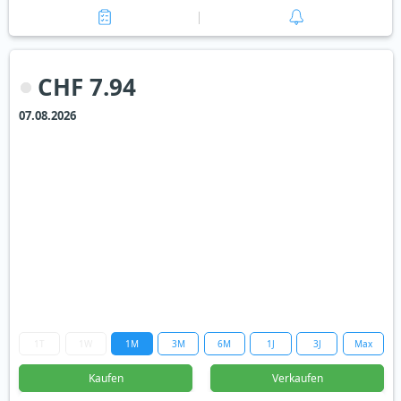
CHF 7.94
07.08.2026
1T
1W
1M
3M
6M
1J
3J
Max
Kaufen
Verkaufen