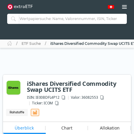
ETF Suche
iShares Diversified Commodity Swap UCITS E
iShares Diversified Commodity
Swap UCITS ETF
ISIN:
IE00BDFL4P12
Valor: 36082553
Ticker:
ICOM
Rohstoffe
Überblick
Chart
Allokation