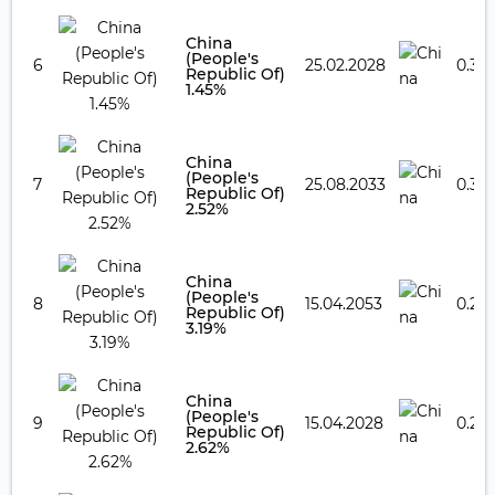
China
(People's
6
25.02.2028
0.35
Republic Of)
1.45%
China
(People's
7
25.08.2033
0.31 
Republic Of)
2.52%
China
(People's
8
15.04.2053
0.27
Republic Of)
3.19%
China
(People's
9
15.04.2028
0.26
Republic Of)
2.62%