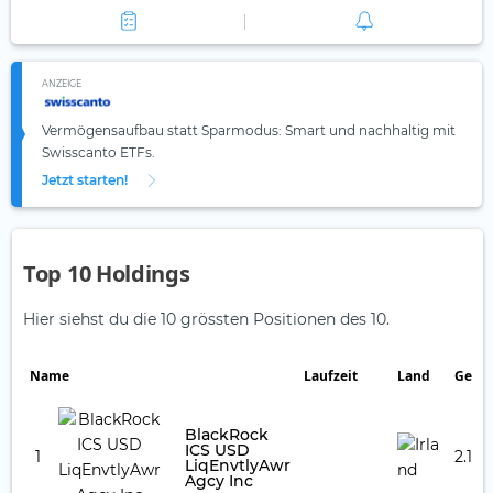
ANZEIGE
Vermögensaufbau statt Sparmodus: Smart und nachhaltig mit
Swisscanto ETFs.
Jetzt starten!
Top 10 Holdings
Hier siehst du die 10 grössten Positionen des 10.
Name
Laufzeit
Land
Gewic
BlackRock
ICS USD
1
2.18 
LiqEnvtlyAwr
Agcy Inc