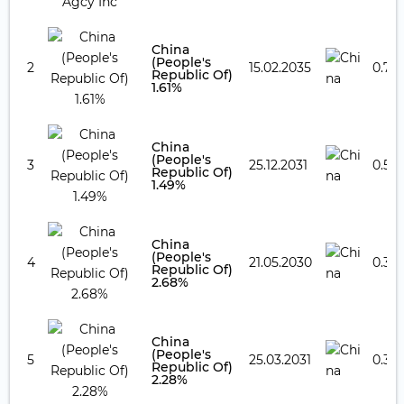
China
(People's
2
15.02.2035
0.75
Republic Of)
1.61%
China
(People's
3
25.12.2031
0.50
Republic Of)
1.49%
China
(People's
4
21.05.2030
0.37
Republic Of)
2.68%
China
(People's
5
25.03.2031
0.37
Republic Of)
2.28%