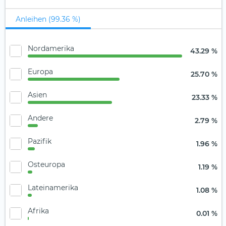
Anleihen (99.36 %)
Nordamerika
43.29 %
Europa
25.70 %
Asien
23.33 %
Andere
2.79 %
Pazifik
1.96 %
Osteuropa
1.19 %
Lateinamerika
1.08 %
Afrika
0.01 %