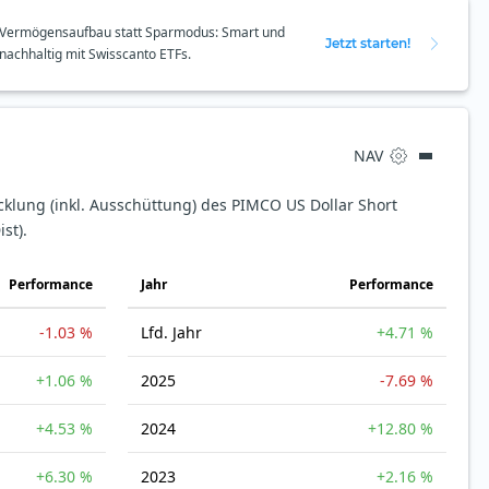
Vermögensaufbau statt Sparmodus: Smart und
Jetzt starten!
nachhaltig mit Swisscanto ETFs.
NAV
cklung (inkl. Ausschüttung) des PIMCO US Dollar Short
st).
Perfor­mance
Jahr
Perfor­mance
-1.03 %
Lfd. Jahr
+4.71 %
+1.06 %
2025
-7.69 %
+4.53 %
2024
+12.80 %
+6.30 %
2023
+2.16 %