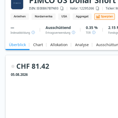
PIMCO US Dollar Short 
ISIN:
IE00B67B7N93
Valor: 12295266
Ticker:
M
Anleihen
Nordamerika
USA
Aggregat
Sparplan
—
Ausschüttend
0.35 %
2.15 
Indexabbildung
Ertragsverwendung
TER
Fondsg
Überblick
Chart
Allokation
Analyse
Ausschüttu
CHF 81.42
05.08.2026