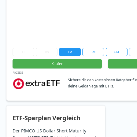
1T
1W
1M
3M
6M
Kaufen
ANZEIGE
Sichere dir den kostenlosen Ratgeber fü
deine Geldanlage mit ETFs.
ETF-Sparplan Vergleich
Der PIMCO US Dollar Short Maturity