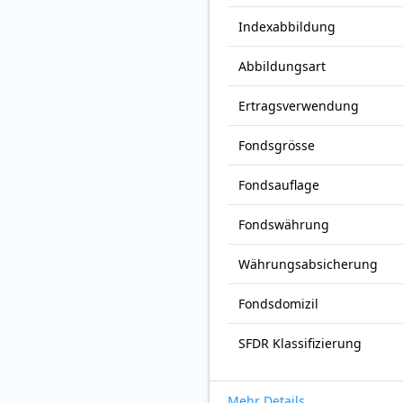
Index­abbildung
Abbildungs­art
Ertrags­verwendung
Fonds­grösse
Fonds­auflage
Fonds­währung
Währungsabsicherung
Fondsdomizil
SFDR Klassifizierung
Mehr Details