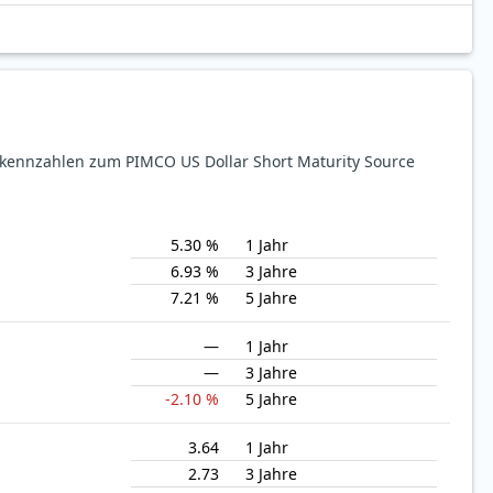
ekennzahlen zum PIMCO US Dollar Short Maturity Source
5.30 %
1 Jahr
6.93 %
3 Jahre
7.21 %
5 Jahre
—
1 Jahr
—
3 Jahre
-2.10 %
5 Jahre
3.64
1 Jahr
2.73
3 Jahre