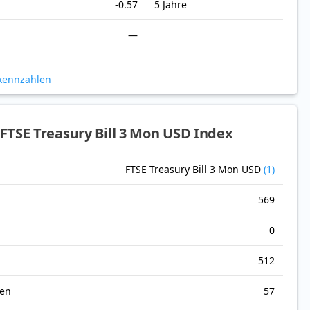
-0.57
5 Jahre
—
okennzahlen
TSE Treasury Bill 3 Mon USD Index
FTSE Treasury Bill 3 Mon USD
(1)
569
0
512
nen
57