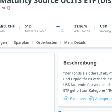
Maturity Source UCITS ETF (Dis
INT
Mrd. CHF
512
—
31.86 %
USD
rösse
Anzahl Positionen
TD
Anteil Top 10
Währung
ngen
Sparplan
Orderkosten
Mehr Details
Beschreibung
"Der Fonds zielt darauf ab, 
und Liquidität zu vernachläs
USD lautende festverzinslic
ETF gehört zur Kategorie ""R
Factsheet
Anlegerin