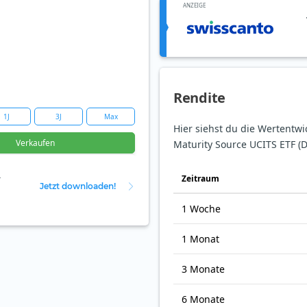
ANZEIGE
Rendite
1J
3J
Max
Hier siehst du die Wertentwi
Verkaufen
Maturity Source UCITS ETF (Di
Zeit­raum
r
Jetzt downloaden!
1 Woche
1 Monat
3 Monate
6 Monate