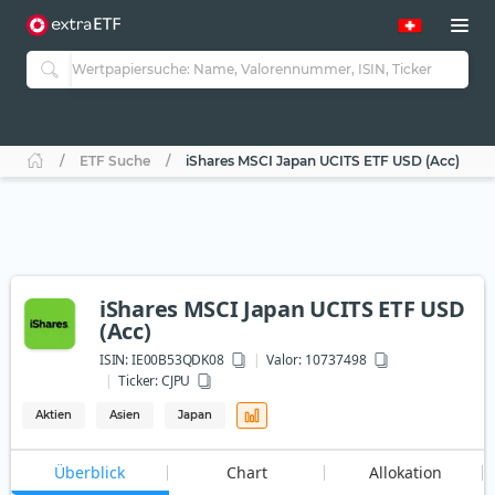
ETF Suche
iShares MSCI Japan UCITS ETF USD (Acc)
iShares MSCI Japan UCITS ETF USD
(Acc)
ISIN:
IE00B53QDK08
Valor: 10737498
Ticker:
CJPU
Aktien
Asien
Japan
Überblick
Chart
Allokation