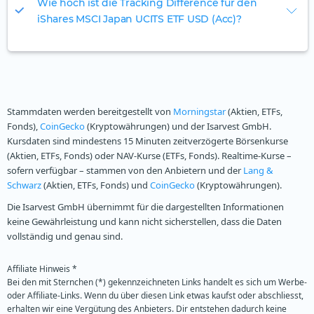
Wie hoch ist die Tracking Difference für den
iShares MSCI Japan UCITS ETF USD (Acc)?
Stammdaten werden bereitgestellt von
Morningstar
(Aktien, ETFs,
Fonds),
CoinGecko
(Kryptowährungen) und der Isarvest GmbH.
Kursdaten sind mindestens 15 Minuten zeitverzögerte Börsenkurse
(Aktien, ETFs, Fonds) oder NAV-Kurse (ETFs, Fonds). Realtime-Kurse –
sofern verfügbar – stammen von den Anbietern und der
Lang &
Schwarz
(Aktien, ETFs, Fonds) und
CoinGecko
(Kryptowährungen).
Die Isarvest GmbH übernimmt für die dargestellten Informationen
keine Gewährleistung und kann nicht sicherstellen, dass die Daten
vollständig und genau sind.
Affiliate Hinweis *
Bei den mit Sternchen (*) gekennzeichneten Links handelt es sich um Werbe-
oder Affiliate-Links. Wenn du über diesen Link etwas kaufst oder abschliesst,
erhalten wir eine Vergütung des Anbieters. Dir entstehen dadurch keine