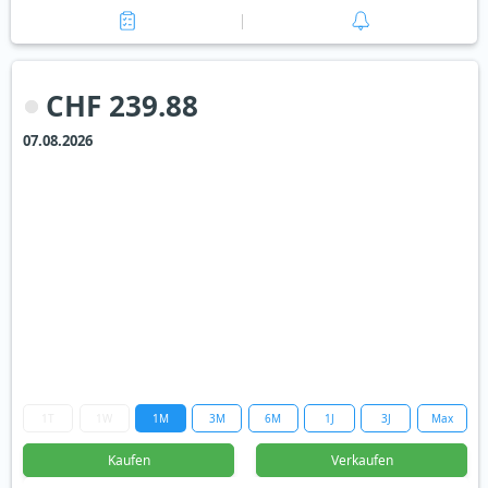
CHF 239.88
07.08.2026
1T
1W
1M
3M
6M
1J
3J
Max
Kaufen
Verkaufen