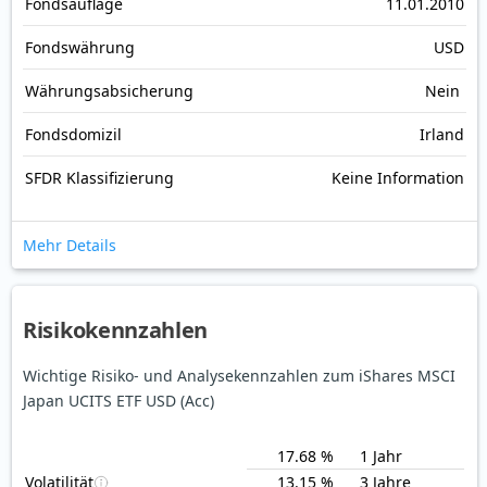
Fonds­auflage
11.01.2010
Fonds­währung
USD
Währungsabsicherung
Nein
Fondsdomizil
Irland
SFDR Klassifizierung
Keine Information
Mehr Details
Risikokennzahlen
Wichtige Risiko- und Analysekennzahlen zum iShares MSCI
Japan UCITS ETF USD (Acc)
17.68 %
1 Jahr
Volatilität
13.15 %
3 Jahre