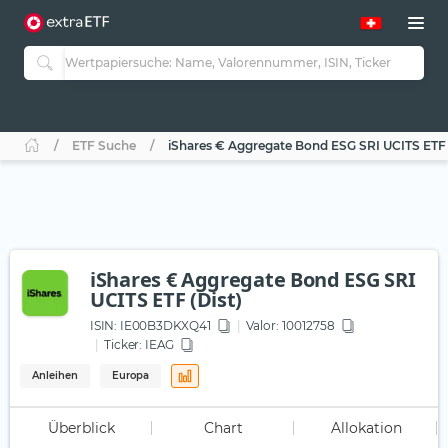
ETF Suche
iShares € Aggregate Bond ESG SRI UCITS ETF 
iShares € Aggregate Bond ESG SRI
UCITS ETF (Dist)
ISIN:
IE00B3DKXQ41
Valor: 10012758
Ticker:
IEAG
Anleihen
Europa
Überblick
Chart
Allokation