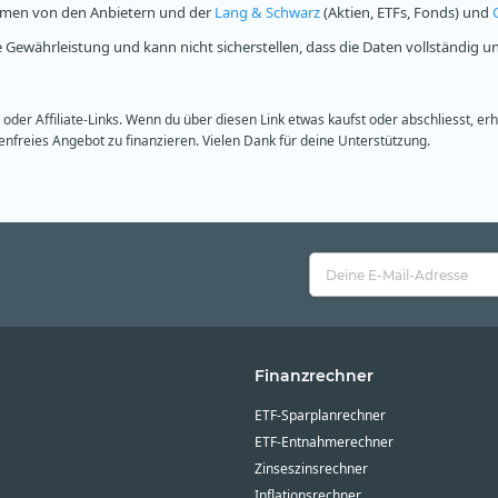
ammen von den Anbietern und der
Lang & Schwarz
(Aktien, ETFs, Fonds) und
Gewährleistung und kann nicht sicherstellen, dass die Daten vollständig u
oder Affiliate-Links. Wenn du über diesen Link etwas kaufst oder abschliesst, er
freies Angebot zu finanzieren. Vielen Dank für deine Unterstützung.
Finanzrechner
ETF-Sparplanrechner
ETF-Entnahmerechner
Zinseszinsrechner
Inflationsrechner