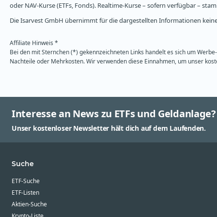
oder NAV-Kurse (ETFs, Fonds). Realtime-Kurse – sofern verfügbar – st
Die Isarvest GmbH übernimmt für die dargestellten Informationen keine 
Affiliate Hinweis *
Bei den mit Sternchen (*) gekennzeichneten Links handelt es sich um Werbe- 
Nachteile oder Mehrkosten. Wir verwenden diese Einnahmen, um unser kosten
Interesse an News zu ETFs und Geldanlage?
Unser kostenloser Newsletter hält dich auf dem Laufenden.
Suche
ETF-Suche
ETF-Listen
Aktien-Suche
Krypto-Liste