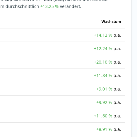
um durchschnittlich
+13.25 %
verändert.
Wachstum
+14.12 %
p.a.
+12.24 %
p.a.
+20.10 %
p.a.
+11.84 %
p.a.
+9.01 %
p.a.
+9.92 %
p.a.
+11.60 %
p.a.
+8.91 %
p.a.