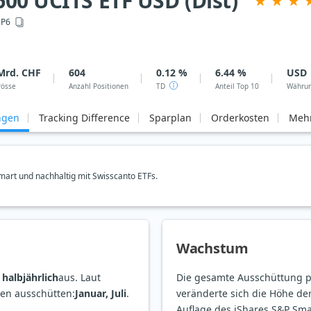
600 UCITS ETF USD (Dist)
DP6
Mrd. CHF
604
0.12 %
6.44 %
USD
rösse
Anzahl Positionen
TD
Anteil Top 10
Währu
ngen
Tracking Difference
Sparplan
Orderkosten
Mehr
art und nachhaltig mit Swisscanto ETFs.
Wachstum
t
halbjährlich
aus. Laut
Die gesamte Ausschüttung pr
ten ausschütten:
Januar, Juli
.
veränderte sich die Höhe d
Auflage des iShares S&P Smal