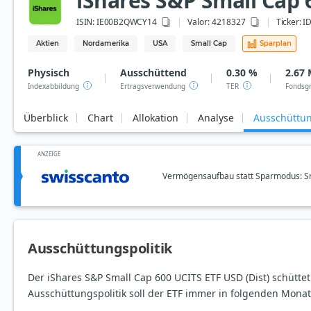
iShares S&P Small Cap 
ISIN:
IE00B2QWCY14
Valor: 4218327
Ticker:
I
Aktien
Nordamerika
USA
Small Cap
Sparplan
Physisch
Ausschüttend
0.30 %
2.67 
Indexabbildung
Ertragsverwendung
TER
Fondsg
Überblick
Chart
Allokation
Analyse
Ausschüttu
ANZEIGE
Vermögensaufbau statt Sparmodus: Sm
Ausschüttungspolitik
Der iShares S&P Small Cap 600 UCITS ETF USD (Dist) schütte
Ausschüttungspolitik soll der ETF immer in folgenden Mona