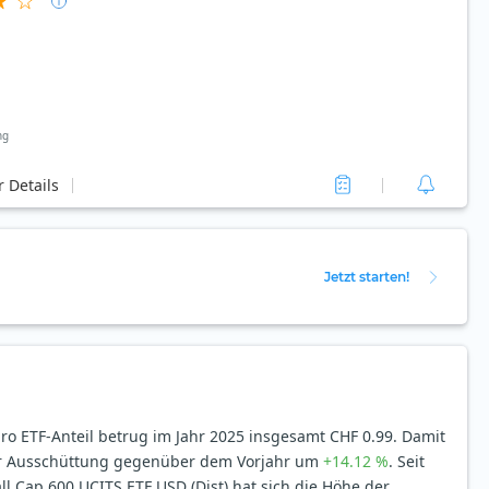
ng
 Details
Jetzt starten!
o ETF-Anteil betrug im Jahr 2025 insgesamt CHF 0.99. Damit
er Ausschüttung gegenüber dem Vorjahr um
+14.12 %
. Seit
l Cap 600 UCITS ETF USD (Dist) hat sich die Höhe der