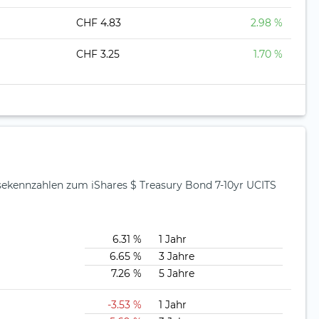
CHF 4.83
2.98 %
CHF 3.25
1.70 %
sekennzahlen zum iShares $ Treasury Bond 7-10yr UCITS
6.31 %
1 Jahr
6.65 %
3 Jahre
7.26 %
5 Jahre
-3.53 %
1 Jahr