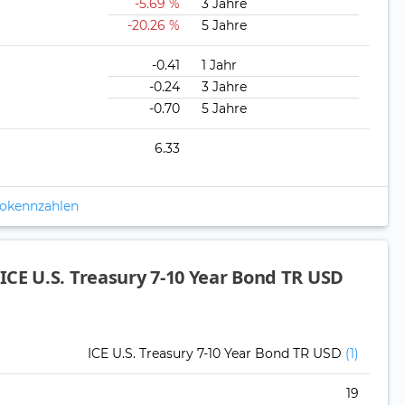
-5.69 %
3 Jahre
-20.26 %
5 Jahre
-0.41
1 Jahr
-0.24
3 Jahre
-0.70
5 Jahre
6.33
ikokennzahlen
CE U.S. Treasury 7-10 Year Bond TR USD
ICE U.S. Treasury 7-10 Year Bond TR USD
(1)
19