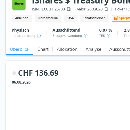
iShares $ Treasury Bond
ISIN:
IE00B1FZS798
Valor: 2803820
Ticker:
I
Anleihen
Nordamerika
USA
Staatsanleihen
Sparpl
Physisch
Ausschüttend
0.07 %
2.
Indexabbildung
Ertragsverwendung
TER
Fon
Überblick
Chart
Allokation
Analyse
Ausschüt
CHF 136.69
06.08.2026