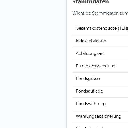
Stammdaten
Wichtige Stammdaten zum i
Gesamt­kosten­quote (TER
Index­abbildung
Abbildungs­art
Ertrags­verwendung
Fonds­grösse
Fonds­auflage
Fonds­währung
Währungsabsicherung