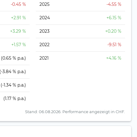
-0.45 %
2025
-4.55 %
+2.91 %
2024
+6.15 %
+3.29 %
2023
+0.20 %
+1.57 %
2022
-9.51 %
(0.65 % p.a.)
2021
+4.16 %
(-3.84 % p.a.)
(-1.34 % p.a.)
(1.17 % p.a.)
Stand: 06.08.2026.
Performance angezeigt in CHF.