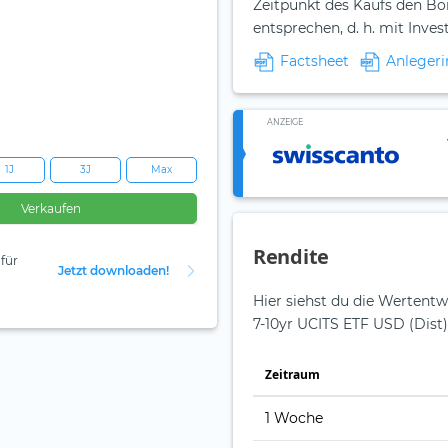
Zeitpunkt des Kaufs den Bo
entsprechen, d. h. mit Inve
Factsheet
Anlegeri
ANZEIGE
1J
3J
Max
Verkaufen
Rendite
für
Jetzt downloaden!
Hier siehst du die Wertentw
7-10yr UCITS ETF USD (Dist)
Zeit­raum
1 Woche