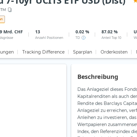
 7-10yr UCITS ETF USD (Dist)
DTM
an
89 Mrd. CHF
13
0.02 %
87.02 %
U
dsgrösse
Anzahl Positionen
TD
Anteil Top 10
W
tungen
Tracking Difference
Sparplan
Orderkosten
Beschreibung
Das Anlageziel dieses Fonds
Kapitalrenditen als auch de
Rendite des Barclays Capita
Anlageziel zu erreichen, ver
Anleihen zu investieren, da
Wertpapieren zusammensetzt
Index, den Referenzindex d