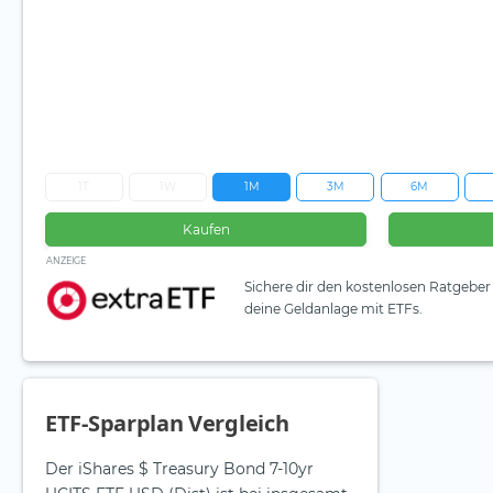
1T
1W
1M
3M
6M
Kaufen
ANZEIGE
Sichere dir den kostenlosen Ratgeber 
deine Geldanlage mit ETFs.
ETF-Sparplan Vergleich
Der iShares $ Treasury Bond 7-10yr