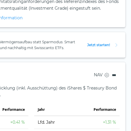
nitätsratinganforderungen des Referenzindexes des Fonds
stmentqualität (Investment Grade) eingestuft sein.
nformation
Vermögensaufbau statt Sparmodus: Smart
Jetzt starten!
und nachhaltig mit Swisscanto ETFs.
NAV
icklung (inkl. Ausschüttung) des iShares $ Treasury Bond
.
Perfor­mance
Jahr
Perfor­mance
+0.41 %
Lfd. Jahr
+1.31 %