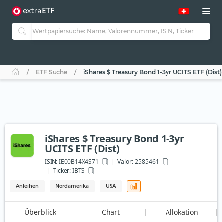
ETF Suche
iShares $ Treasury Bond 1-3yr UCITS ETF (Dist)
iShares $ Treasury Bond 1-3yr
UCITS ETF (Dist)
ISIN:
IE00B14X4S71
Valor: 2585461
Ticker:
IBTS
Anleihen
Nordamerika
USA
Überblick
Chart
Allokation