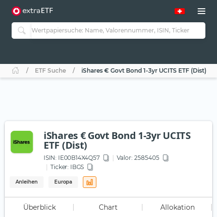
ETF Suche
iShares € Govt Bond 1-3yr UCITS ETF (Dist)
iShares € Govt Bond 1-3yr UCITS
ETF (Dist)
ISIN:
IE00B14X4Q57
Valor: 2585405
Ticker:
IBGS
Anleihen
Europa
Überblick
Chart
Allokation