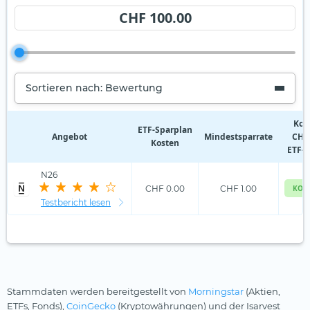
CHF 100.00
Sortieren nach: Bewertung
Kos
ETF‑Sparplan
Angebot
Mindestsparrate
CHF 
Kosten
ETF-S
N26
CHF 0.00
CHF 1.00
KOS
Testbericht lesen
Stammdaten werden bereitgestellt von
Morningstar
(Aktien,
ETFs, Fonds),
CoinGecko
(Kryptowährungen) und der Isarvest